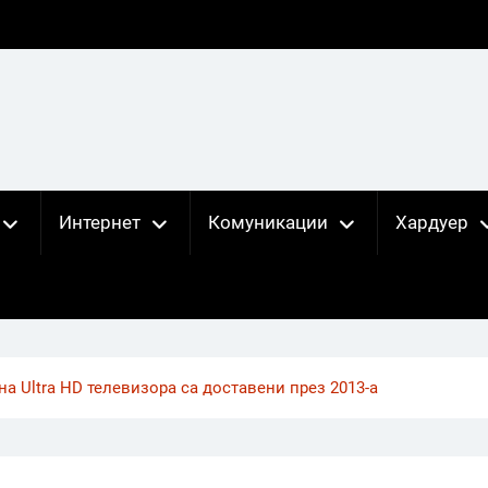
Интернет
Комуникации
Хардуер
а Ultra HD телевизора са доставени през 2013-а