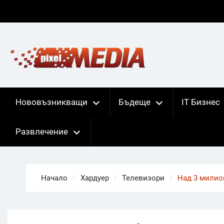
Skip
to
content
Нововъзникващи
Бъдеще
IT Бизнес
Развлечение
Начало
Хардуер
Телевизори
Над 3 милион