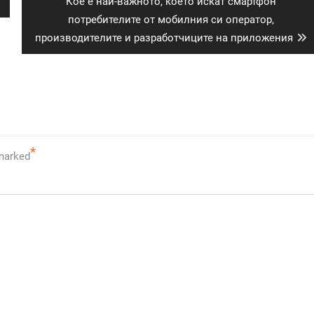
Next
Кое е най-важното, което искат смартфон
post:
потребителите от мобилния си оператор,
производителите и разработчиците на приложения
*
 marked