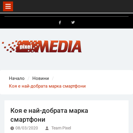
Skip
to
FB
X
content
Начало
Новини
Коя е най-добрата марка смартфони
Коя е най-добрата марка
смартфони
08/03/2020
Team Pixel