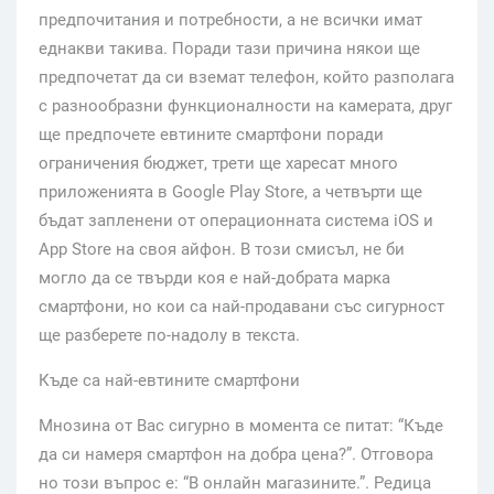
предпочитания и потребности, а не всички имат
еднакви такива. Поради тази причина някои ще
предпочетат да си вземат телефон, който разполага
с разнообразни функционалности на камерата, друг
ще предпочете евтините смартфони поради
ограничения бюджет, трети ще харесат много
приложенията в Google Play Store, а четвърти ще
бъдат запленени от операционната система iOS и
App Store на своя айфон. В този смисъл, не би
могло да се твърди коя е най-добрата марка
смартфони, но кои са най-продавани със сигурност
ще разберете по-надолу в текста.
Къде са най-евтините смартфони
Мнозина от Вас сигурно в момента се питат: “Къде
да си намеря смартфон на добра цена?”. Отговора
но този въпрос е: “В онлайн магазините.”. Редица