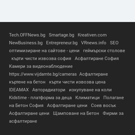
Tech.OFFNews.bg
Smartage.bg
Kreativen.com
NewBusiness.bg
Entrepreneur.bg
VRnews.info
SEO
оптимизиране на сайтове - цени
геймърски столове
кърти чисти извозва софия
Асфалтиране София
Камери за видеонаблюдение
https://www.vijdamte.bg/cameras
Асфалтиране
къртене на бетон
кърти чисти извозва цена
IDEAMAX
Авторадиатори
изкупуване на коли
Kidstime - платформа за деца
Климатици
Полагане
на Бетон София
Асфалтиране цени
Соев восък
Асфалтиране цени
Щамповане на Бетон
Фирми за
асфалтиране