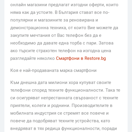
онлайн магазини предлагат изгодни оферти, които
няма как да устоите. В България стават все по-
популярни и магазините за реновирана и
демонстрационна техника, от които Вие можете да
закупите мечтания от Вас телефон без да е
необходимо да давате една торба с пари. Затова
ако търсите страхотен телефон на изгодна цена
разгледайте няколко
Смартфони в Restore.bg
Коя е най-продаваната марка смартфони
Към днешна дата милиони хора купуват своите
телефони според техните функционалности. Така те
си осигуряват непрестанната свързаност с техните
приятели, колеги и роднини. Производителите в
мобилната индустрия се стремят все повече и
повече да подобряват техните устройства, като
внедряват в тях редица функционалности, поради