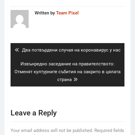
Written by
Team Pixel
Post
navigation
Previous
Два потвърдени случая на коронавирус у нас
post:
Next
Извънредно заседание на правителството:
post:
Отменят културните събития на закрито в цялата
страна
Leave a Reply
Your email address will not be published.
Required fields