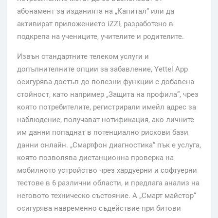
абонамент за изданията на „Капитал“ или да
активират приложението iZZI, разработено в
подкрепа на учениците, учителите и родителите.
Извън стандартните телеком услуги и
допълнителните опции за забавление, Yettel App
осигурява достъп до полезни функции с добавена
стойност, като например „Защита на профила“, чрез
която потребителите, регистрирали имейл адрес за
наблюдение, получават нотификация, ако личните
им данни попаднат в потенциално рискови бази
данни онлайн. „Смартфон диагностика“ пък е услуга,
която позволява дистанционна проверка на
мобилното устройство чрез хардуерни и софтуерни
тестове в 6 различни области, и предлага анализ на
неговото техническо състояние. А „Смарт майстор“
осигурява навременно съдействие при битови