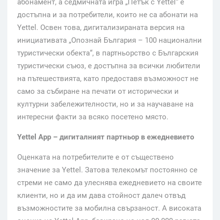
абонамент, a седмичната игра „Петък с Yettel“ е
достъпна и за потребители, които не са абонати на
Yettel. Освен това, дигитализираната версия на
инициативата „Опознай България – 100 национални
туристически обекта“, в партньорство с Българския
туристически съюз, е достъпна за всички любители
на пътешествията, като предоставя възможност не
само за събиране на печати от исторически и
културни забележителности, но и за научаване на
интересни факти за всяко посетено място.
Yettel App
– дигиталният партньор в ежедневието
Оценката на потребителите е от съществено
значение за Yettel. Затова телекомът постоянно се
стреми не само да улеснява ежедневието на своите
клиенти, но и да им дава стойност далеч отвъд
възможностите за мобилна свързаност. А високата