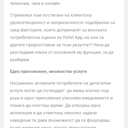
телекома, така и онлайн.
Стремежът към постигане на клиентска
удовлетвореност и непрекъснатото подобрение са
сред факторите, които допринасят за високата
потребителска оценка за Yettel Аpp, но кои са
другите предпоставки за този резултат? Нека да
разгледаме някои от основните му функции, за да
разберем.
Едно приложение, множество услуги
Несъмнено активните потребители на дигитални
услуги могат да потвърдят: да имаш всичко под
ръка в едно приложение улеснява ежедневието и
помага да спестиш време. Да отвориш една
апликация и да отметнеш няколко задачи
наведнъж ти дава възможност да се фокусираш
върху важните неща, докато технологиите