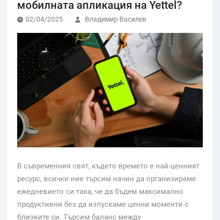
мобилната апликация на Yettel?
02/04/2025
Владимир Василев
В съвременния свят, където времето е най-ценният
ресурс, всички ние търсим начин да организираме
ежедневието си така, че да бъдем максимално
продуктивни без да изпускаме ценни моменти с
близките си. Търсим баланс между