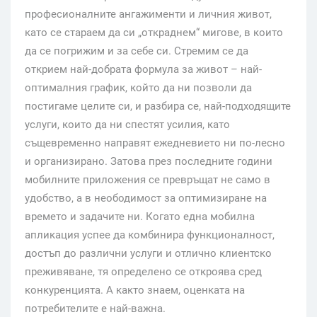
професионалните ангажименти и личния живот,
като се стараем да си „откраднем“ мигове, в които
да се погрижим и за себе си. Стремим се да
открием най-добрата формула за живот – най-
оптималния график, който да ни позволи да
постигаме целите си, и разбира се, най-подходящите
услуги, които да ни спестят усилия, като
същевременно направят ежедневието ни по-лесно
и организирано. Затова през последните години
мобилните приложения се превръщат не само в
удобство, а в неободимост за оптимизиране на
времето и задачите ни. Когато една мобилна
апликация успее да комбинира функционалност,
достъп до различни услуги и отлично клиентско
преживяване, тя определено се откроява сред
конкуренцията. А както знаем, оценката на
потребителите е най-важна.