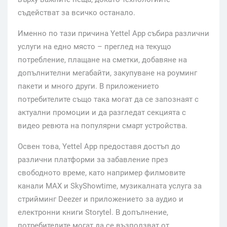
съдействат за всичко останало.
Именно по тази причина Yettel Аpp събира различни
услуги на едно място – преглед на текущо
потребление, плащане на сметки, добавяне на
допълнителни мегабайти, закупуване на роуминг
пакети и много други. В приложението
потребителите също така могат да се запознаят с
актуални промоции и да разгледат секцията с
видео ревюта на популярни смарт устройства.
Освен това, Yettel App предоставя достъп до
различни платформи за забавление през
свободното време, като например филмовите
канали MAX и SkyShowtime, музикалната услуга за
стрийминг Deezer и приложението за аудио и
електронни книги Storytel. В допълнение,
потребителите могат да се възползват от