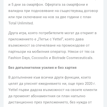
и 5 дни за смартфон. Офертата за смартфони е
валидна при подновяване на съществуващ договор
или при сключване на нов за две години с план
Total Unlimited.
Друга игра, която потребителите могат да открият в
приложението е „Петък с Yettel“, която дава
възможност за спечелване на промокодове от
партньори на мобилния оператор. Някои от тях са
Fashion Days, Cocosolis и Biotrade Cosmeceuticals.
Без допълнителни усилия и без хартия
В допълнение към всички други функции, които
целят да улеснят ежедневието ни, още през 2020 г.
Yettel първи дадоха възможност на своите клиенти
да променят абонаментния си план напълно
дистанционно през приложението, без нужда от