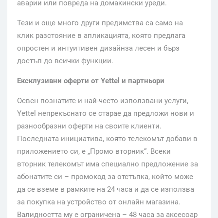
аварии или повреда на домакински уреди.
Тези и още много други предимства са само на
клик разстояние в апликацията, която предлага
опростен и интуитивен дизайнза лесен и бърз
достъп до всички функции.
Ексклузивни оферти от
Yettel
и партньори
Освен познатите и най-често използвани услуги,
Yettel непрекъснато се старае да предложи нови и
разнообразни оферти на своите клиенти.
Последната инициатива, която телекомът добави в
приложението си, е „Промо вторник“. Всеки
вторник телекомът има специално предложение за
абонатите си – промокод за отстъпка, който може
да се вземе в рамките на 24 часа и да се използва
за покупка на устройство от онлайн магазина.
Валидността му е ограничена – 48 часа за аксесоар