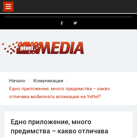
Skip
to
FB
X
content
Начало
Комуникации
Едно приложение, много предимства – какво
отличава мобилната апликация на Yettel?
Едно приложение, много
предимства – какво отличава