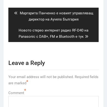
navigation
Previous
Маргарита Панченко е новият управляващ
post:
директор на Ayvens България
Next
Новото стерео интернет радио RF-D40 на
post:
Panasonic с DAB+, FM и Bluetooth е тук
Leave a Reply
Your email address will not be published.
Required fields
*
are marked
*
Comment