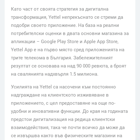
Като част от своята стратегия за дигитална
трансформация, Yettel непрекъснато се стреми да
подобри своето приложение. На база на реални
потребителски оценки в двата основни магазина за
апликации – Google Play Store и Apple App Store,
Yettel App е на първо място сред приложенията на
трите телекома в България. Забележителният
резултат се основава на над 90 000 ревюта, а броят
на свалянията надхвърля 1.5 милиона.
Усилията на Yettel са насочени към постоянно
надграждане на клиентското изживяване в
приложението, с цел предоставяне на още по-
удобни и иновативни функции. До края на годината
предстои дигитализация на редица клиентски
взаимодействия, така че почти всичко да може да
се извършва както във физическите магазини на