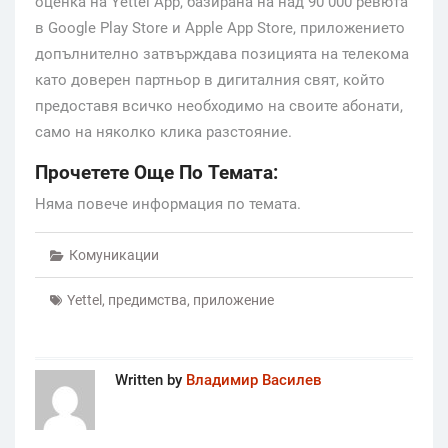
оценка на Yettel App, базирана на над 90 000 ревюта
в Google Play Store и Apple App Store, приложението
допълнително затвърждава позицията на телекома
като доверен партньор в дигиталния свят, който
предоставя всичко необходимо на своите абонати,
само на няколко клика разстояние.
Прочетете Още По Темата:
Няма повече информация по темата.
Комуникации
Yettel
,
предимства
,
приложение
Written by
Владимир Василев
Post