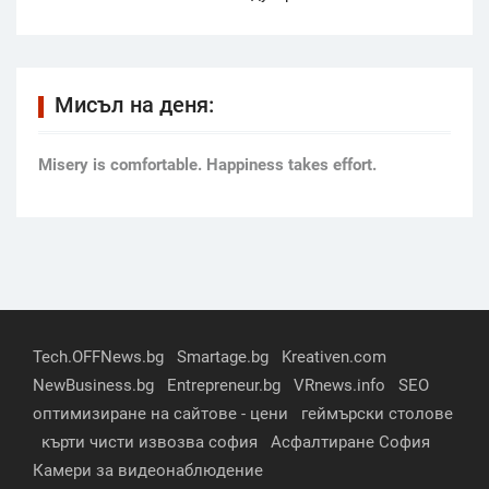
Мисъл на деня:
Мisery is comfortable. Happiness takes effort.
Tech.OFFNews.bg
Smartage.bg
Kreativen.com
NewBusiness.bg
Entrepreneur.bg
VRnews.info
SEO
оптимизиране на сайтове - цени
геймърски столове
кърти чисти извозва софия
Асфалтиране София
Камери за видеонаблюдение