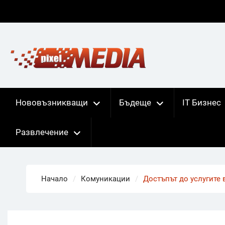
Skip
to
content
Нововъзникващи
Бъдеще
IT Бизнес
Развлечение
Начало
Комуникации
Достъпът до услугите