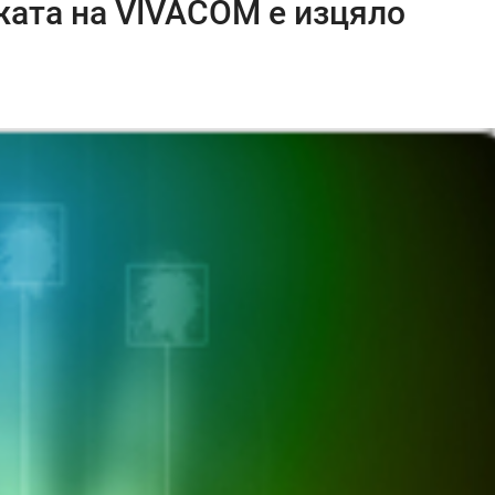
жата на VIVACOM е изцяло