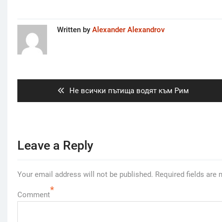
Written by
Alexander Alexandrov
Post
navigation
Previous
Не всички пътища водят към Рим
post:
Leave a Reply
Your email address will not be published.
Required fields are
*
Comment