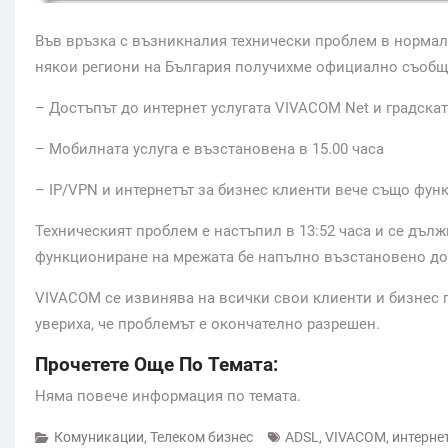
Във връзка с възникналия технически проблем в норма
някои региони на България получихме официално съобщен
– Достъпът до интернет услугата VIVACOM Net и градскат
– Мобилната услуга е възстановена в 15.00 часа
– IP/VPN и интернетът за бизнес клиенти вече също фу
Техническият проблем е настъпил в 13:52 часа и се дъл
функциониране на мрежата бе напълно възстановено до 
VIVACOM се извинява на всички свои клиенти и бизнес 
увериха, че проблемът е окончателно разрешен.
Прочетете Още По Темата:
Няма повече информация по темата.
Комуникации
,
Телеком бизнес
ADSL
,
VIVACOM
,
интерне