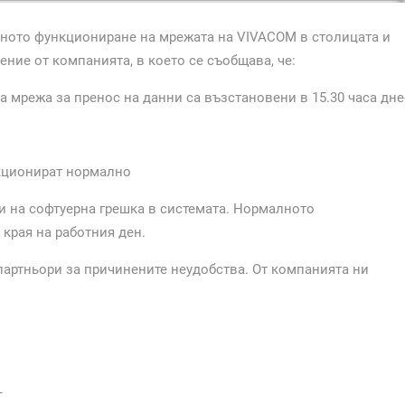
лното функциониране на мрежата на VIVACOM в столицата и
ие от компанията, в което се съобщава, че:
а мрежа за пренос на данни са възстановени в 15.30 часа дне
нкционират нормално
жи на софтуерна грешка в системата. Нормалното
края на работния ден.
партньори за причинените неудобства. От компанията ни
т