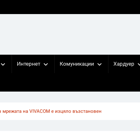
Интернет
Комуникации
Хардуер
 в мрежата на VIVACOM е изцяло възстановен