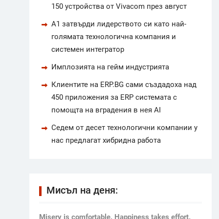
150 устройства от Vivacom през август
А1 затвърди лидерството си като най-
голямата технологична компания и
системен интегратор
Имплозията на гейм индустрията
Клиентите на ERP.BG сами създадоха над
450 приложения за ERP системата с
помощта на вградения в нея AI
Седем от десет технологични компании у
нас предлагат хибридна работа
Мисъл на деня:
Мisery is comfortable. Happiness takes effort.