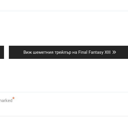
Next
Виж шеметния трейлър на Final Fantasy XIII
post:
*
 marked