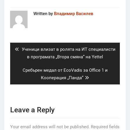
Written by
Владимир Василев
Post
navigation
Previous
Ученици влизат в ролята на ИТ специалисти
post:
в програмата „Втора смяна“ на Yettel
Next
Сребърен медал от EcoVadis за Office 1 и
post:
Кооперация „Панда“
Leave a Reply
Your email address will not be published.
Required fields