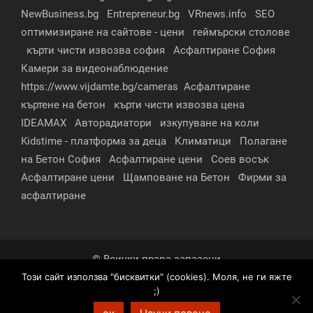
NewBusiness.bg
Entrepreneur.bg
VRnews.info
SEO
оптимизиране на сайтове - цени
геймърски столове
кърти чисти извозва софия
Асфалтиране София
Камери за видеонаблюдение
https://www.vijdamte.bg/cameras
Асфалтиране
къртене на бетон
кърти чисти извозва цена
IDEAMAX
Авторадиатори
изкупуване на коли
Kidstime - платформа за деца
Климатици
Полагане
на Бетон София
Асфалтиране цени
Соев восък
Асфалтиране цени
Щамповане на Бетон
Фирми за
асфалтиране
© Всички права запазени
Този сайт използва "бисквитки" (cookies). Моля, не ги яжте
За нас
Контакти
Реклама
Партньори
;)
Условия за поверителност