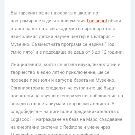
Българският офис на веригата школи по
програмиране и дигитални умения
Logiscool
обяви
старта на лятната си академия в партньорство с
най-големия детски научен център в България –
Музейко. Съвместната програма се нарича “Код:
Умно лято” и е подходяща за деца от 6 до 12 години.
Инициативата, която съчетава наука, технологии и
творчество в едно лятно приключение, ще се
проведе през юли и август в базата на Музейко.
Организаторите споделят, че сутрините ще бъдат
посветени на научни експерименти, наблюдение на
звезди в планетариума и творчески ателиета. А
следобедите – на дигитални предизвикателства с
Logiscool – изграждане на база на Марс, създаване
на енергийни системи с Redstone и учене чрез