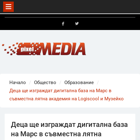
Skip
to
FB
X
content
Начало
Общество
Образование
Деца ще изграждат дигитална база на Марс в
съвместна лятна академия на Logiscool и Музейко
Деца ще изграждат дигитална база
на Марс в съвместна лятна