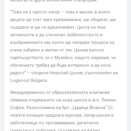
Minecraft и други иновативни платформи.
“Това не е просто лагер – това е мисия, в която
децата ще учат чрез преживяване, ще общуват, ще
създават и ще се вдъхновяват. Целта на тези
активности е да отключат любопитството и
въображението им, което ще направи процеса на
учене забавен и желан от тях. Ценим високо
партньорството си с Музейко, защото вярваме, че
обучението трябва да бъде интересно и да носи
радост” – споделя Николай Цонев, съосновател на
Logiscool Bulgaria.
Междувременно от образователната компания
обявиха откриването на нова школа в ж.к. Люлин,
София. Разположена на бул. „Царица Йоанна“ 27,
новата локация предлага курсове, лагер-школи и
работилници по програмиране, дигитална
грамотност, роботика, създаване на видео