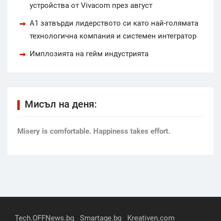
устройства от Vivacom през август
А1 затвърди лидерството си като най-голямата
технологична компания и системен интегратор
Имплозията на гейм индустрията
Мисъл на деня:
Мisery is comfortable. Happiness takes effort.
Tech.OFFNews.bg
Smartage.bg
Kreativen.com