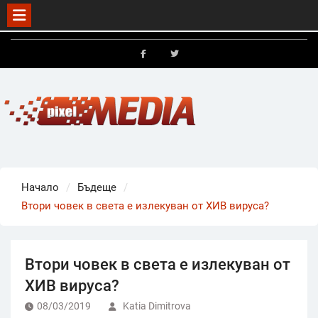
Skip
to
FB
X
content
Начало
Бъдеще
Втори човек в света е излекуван от ХИВ вируса?
Втори човек в света е излекуван от
ХИВ вируса?
08/03/2019
Katia Dimitrova