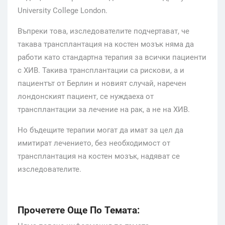
University College London.
Въпреки това, изследователите подчертават, че
такава трансплантация на костен мозък няма да
работи като стандартна терапия за всички пациенти
с ХИВ. Такива трансплантации са рискови, а и
пациентът от Берлин и новият случай, наречен
лондонският пациент, се нуждаеха от
трансплантации за лечение на рак, а не на ХИВ.
Но бъдещите терапии могат да имат за цел да
имитират лечението, без необходимост от
трансплантация на костен мозък, надяват се
изследователите.
Прочетете Още По Темата: