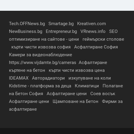
Tech.OFFNews.bg
Smartage.bg
Kreativen.com
NewBusiness.bg
Entrepreneur.bg
VRnews.info
SEO
оптимизиране на сайтове - цени
геймърски столове
кърти чисти извозва софия
Асфалтиране София
Камери за видеонаблюдение
https://www.vijdamte.bg/cameras
Асфалтиране
къртене на бетон
кърти чисти извозва цена
IDEAMAX
Авторадиатори
изкупуване на коли
Kidstime - платформа за деца
Климатици
Полагане
на Бетон София
Асфалтиране цени
Соев восък
Асфалтиране цени
Щамповане на Бетон
Фирми за
асфалтиране