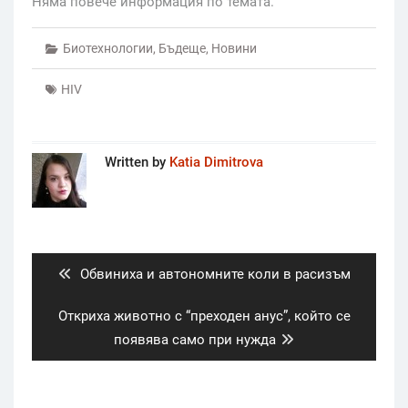
Няма повече информация по темата.
Биотехнологии
,
Бъдеще
,
Новини
HIV
Written by
Katia Dimitrova
Post
navigation
Previous
Обвиниха и автономните коли в расизъм
post:
Next
Откриха животно с “преходен анус”, който се
post:
появява само при нужда