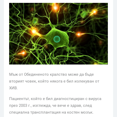
Мъж от Обединеното кралство може да бъде
вторият човек, който някога е бил излекуван от
ХИВ.
Пациентът, който е бил диагностициран с вируса
през 2003 г., изглежда, че вече е здрав, след
специална трансплантация на костен мозък.