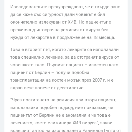
Изследователите предупреждават, че е твърде рано
да се каже със сигурност дали човекът е бил
окончателно излекуван от ХИВ. Но пациентът е
преживял дългосрочна ремисия от вируса без
нужда от лекарства в продължение на 18 месеца.
Това е вторият път, когато лекарите са използвали
това специално лечение, за да отстранят вируса от
човешкото тяло. Първият пациент – известен като
пациент от Берлин – получи подобна
трансплантация на костен мозък през 2007 г. и е
здрав вече повече от десетилетие.
“Чрез постигането на ремисия при втори пациент,
използвайки подобен подход, ние показахме, че
пациентът от Берлин не е аномалия и че това е
лечението, което елиминира ХИВ вируса”, заяви
водещият автор на изследването Равиндра Гупта от