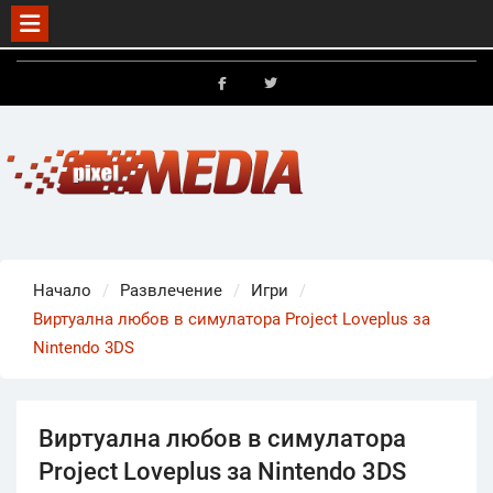
Skip
to
FB
X
content
Начало
Развлечение
Игри
Виртуална любов в симулатора Project Loveplus за
Nintendo 3DS
Виртуална любов в симулатора
Project Loveplus за Nintendo 3DS