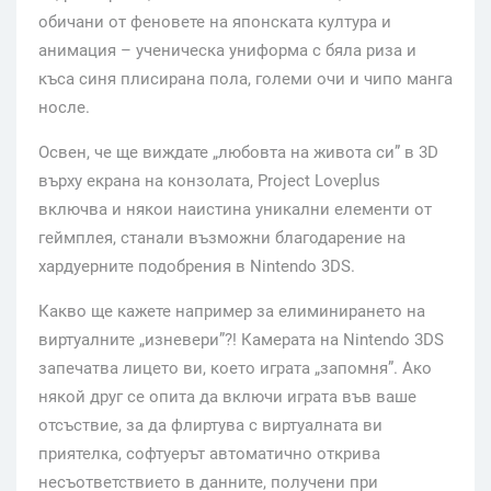
обичани от феновете на японската култура и
анимация – ученическа униформа с бяла риза и
къса синя плисирана пола, големи очи и чипо манга
носле.
Освен, че ще виждате „любовта на живота си” в 3D
върху екрана на конзолата, Project Loveplus
включва и някои наистина уникални елементи от
геймплея, станали възможни благодарение на
хардуерните подобрения в Nintendo 3DS.
Какво ще кажете например за елиминирането на
виртуалните „изневери”?! Камерата на Nintendo 3DS
запечатва лицето ви, което играта „запомня”. Ако
някой друг се опита да включи играта във ваше
отсъствие, за да флиртува с виртуалната ви
приятелка, софтуерът автоматично открива
несъответствието в данните, получени при