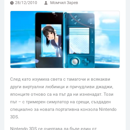
28/12/2010
Момчил Зарев
След като изумиха света с тамагочи и всякакви
други виртуални любимци и причудливи джаджи,
японците отново са на път да ни изненадат. Този
път – с тримерен симулатор на срещи, създаден
специално за новата портативна конзола Nintendo
3DS.
Nintendo 3DS се очертава да бъде един от