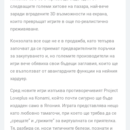
следващите големи хитове на пазара, най-вече
заради вградените 3D възможности на екрана,
които превръщат игрите в още по-реалистично
преживяване.
Конзолата все още не е в продажба, като тепърва
започват да се приемат предварителните поръчки
за закупуването и, но големите производители на
игри вече обявиха свои бъдещи заглавия, които ще
се възползват от авангардните функции на нейния
хардуер.
Сред новите игри изпъква противоречивият Project
Loveplus на Konami, който почти сигурно ще бъде
издаден само в Япония. Играта представлява нещо
като любовно тамагочи, при което ще трябва да се
„срещате” и „грижите” за виртуалната си приятелка.
Тя, разбира се, носи типичните белези, познати и