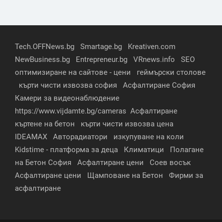
Tech.OFFNews.bg
Smartage.bg
Kreativen.com
NewBusiness.bg
Entrepreneur.bg
VRnews.info
SEO
оптимизиране на сайтове - цени
геймърски столове
кърти чисти извозва софия
Асфалтиране София
Камери за видеонаблюдение
https://www.vijdamte.bg/cameras
Асфалтиране
къртене на бетон
кърти чисти извозва цена
IDEAMAX
Авторадиатори
изкупуване на коли
Kidstime - платформа за деца
Климатици
Полагане
на Бетон София
Асфалтиране цени
Соев восък
Асфалтиране цени
Щамповане на Бетон
Фирми за
асфалтиране