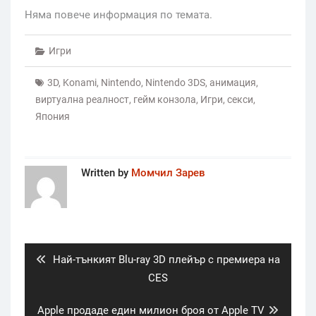
Няма повече информация по темата.
Игри
3D
,
Konami
,
Nintendo
,
Nintendo 3DS
,
анимация
,
виртуална реалност
,
гейм конзола
,
Игри
,
секси
,
Япония
Written by
Момчил Зарев
Post
navigation
Previous
Най-тънкият Blu-ray 3D плейър с премиера на
post:
CES
Next
Apple продаде един милион броя от Apple TV