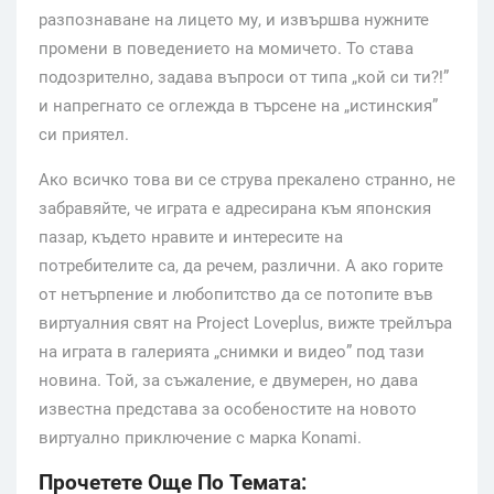
разпознаване на лицето му, и извършва нужните
промени в поведението на момичето. То става
подозрително, задава въпроси от типа „кой си ти?!”
и напрегнато се оглежда в търсене на „истинския”
си приятел.
Ако всичко това ви се струва прекалено странно, не
забравяйте, че играта е адресирана към японския
пазар, където нравите и интересите на
потребителите са, да речем, различни. А ако горите
от нетърпение и любопитство да се потопите във
виртуалния свят на Project Loveplus, вижте трейлъра
на играта в галерията „снимки и видео” под тази
новина. Той, за съжаление, е двумерен, но дава
известна представа за особеностите на новото
виртуално приключение с марка Konami.
Прочетете Още По Темата: