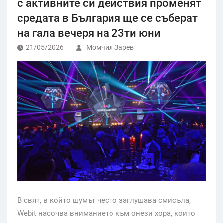
с активните си действия променят
средата в България ще се съберат
на гала вечеря на 23ти юни
21/05/2026
Момчил Зарев
В свят, в който шумът често заглушава смисъла,
Webit насочва вниманието към онези хора, които