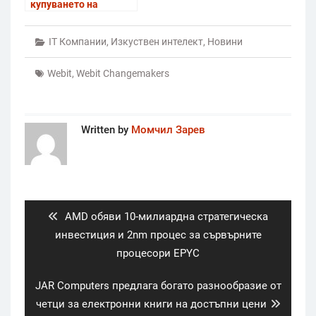
купуването на
Globalstar за 9 млрд.
долара
IT Компании
,
Изкуствен интелект
,
Новини
Webit
,
Webit Changemakers
Written by
Момчил Зарев
Post
navigation
Previous
AMD обяви 10-милиардна стратегическа
post:
инвестиция и 2nm процес за сървърните
процесори EPYC
Next
JAR Computers предлага богато разнообразие от
post:
четци за електронни книги на достъпни цени