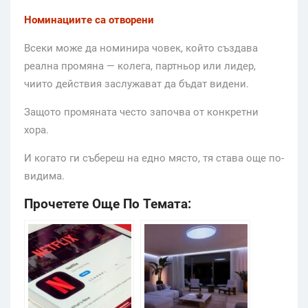
Номинациите са отворени
Всеки може да номинира човек, който създава
реална промяна — колега, партньор или лидер,
чиито действия заслужават да бъдат видени.
Защото промяната често започва от конкретни
хора.
И когато ги събереш на едно място, тя става още по-
видима.
Прочетете Още По Темата: