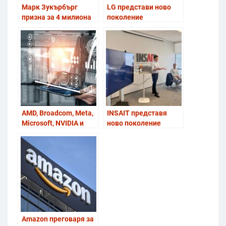
Марк Зукърбърг
LG представи ново
призна за 4 милиона
поколение
непълнолетни в
интелигентно
Instagram
телематично
решение на MWC
Barcelona 2026
AMD, Broadcom, Meta,
INSAIT представя
Microsoft, NVIDIA и
ново поколение
OpenAI основаха
изкуствен интелект:
консорциум за
прецизни модели за
отворени
бизнеса и обновен чат
спецификации при
BgGPT за всеки
надграждане на AI
инфраструктурата
Amazon преговаря за