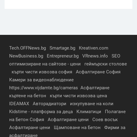
Tech.OFFNews.bg
Smartage.bg
Kreativen.com
NewBusiness.bg
Entrepreneur.bg
VRnews.info
SEO
оптимизиране на сайтове - цени
геймърски столове
кърти чисти извозва софия
Асфалтиране София
Камери за видеонаблюдение
https://www.vijdamte.bg/cameras
Асфалтиране
къртене на бетон
кърти чисти извозва цена
IDEAMAX
Авторадиатори
изкупуване на коли
Kidstime - платформа за деца
Климатици
Полагане
на Бетон София
Асфалтиране цени
Соев восък
Асфалтиране цени
Щамповане на Бетон
Фирми за
асфалтиране