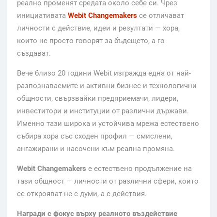
реално променят средата около себе си. Чрез
инициативата
Webit Changemakers
се отличават
личности с действие, идеи и резултати — хора,
които не просто говорят за бъдещето, а го
създават.
Вече близо 20 години Webit изгражда една от най-
разпознаваемите и активни бизнес и технологични
общности, свързвайки предприемачи, лидери,
инвеститори и институции от различни държави.
Именно тази широка и устойчива мрежа естествено
събира хора със сходен профил — смислени,
ангажирани и насочени към реална промяна.
Webit Changemakers
е естествено продължение на
тази общност — личности от различни сфери, които
се открояват не с думи, а с действия.
Награди с фокус върху реалното въздействие