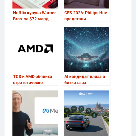
Neftlix купува Warner
CES 2026: Philips Hue
Bros. за $72 млрд.
представи
технология, която
синхронизира всички
светлини в стаята
TCS и AMD обявиха
AI кандидат влиза в
стратегическо
битката за
сътрудничество за
парламента в
мащабно
Колумбия
разпространение на
AI решения