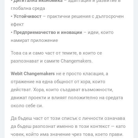
• Дигитална икономика
– адаптация и развитие в
глобална среда
• Устойчивост
– практични решения с дългосрочен
ефект
• Предприемачество и иновации
– идеи, които
намират приложение
Това са и само част от темите, в които се
разпознават и самите Changemakers.
Webit Changemakers
не е просто класация, а
отражение на една общност от хора, които
действат. Хора, които създават възможности,
движат проекти и влияят положително на средата
около себе си.
Да бъдеш част от този списък с личности означава
да бъдеш разпознат именно в този контекст — като
човек, който има значение чрез това, което прави.