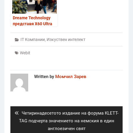
Dreame Technology
представя X60 Ultra
Complete и
разширява визията си
IT Компании
,
Изкуствен интелект
за умния дом
Webit
Written by
Момчил Зарев
Post
navigation
Previous
Четиринадесетото издание на форума KLETT-
post:
TAG подчерта значението на немския в един
англоезичен свят