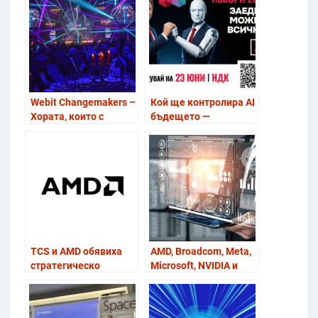
Webit Changemakers –
Кой ще контролира AI
Хората, които с
бъдещето —
активните си
държавите, Big Tech…
действия променят
или най-бързите?
средата в България
ще се съберат на гала
вечеря на 23ти юни
TCS и AMD обявиха
AMD, Broadcom, Meta,
стратегическо
Microsoft, NVIDIA и
сътрудничество за
OpenAI основаха
мащабно
консорциум за
разпространение на
отворени