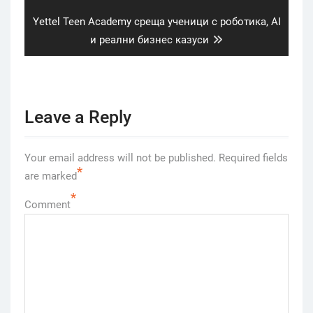
Next
Yettel Teen Academy среща ученици с роботика, AI
post:
и реални бизнес казуси
Leave a Reply
Your email address will not be published.
Required fields
*
are marked
*
Comment