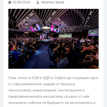
22/06/2026
Момчил Зарев
Утре, точно в 9.00 в НДК в София ще посрещне едни
от най-влиятелните лидери от бизнеса,
технологиите, инвестициите, институциите и
предприемаческата екосистема за едно от най-
значимите събития за бъдещето на икономиката и