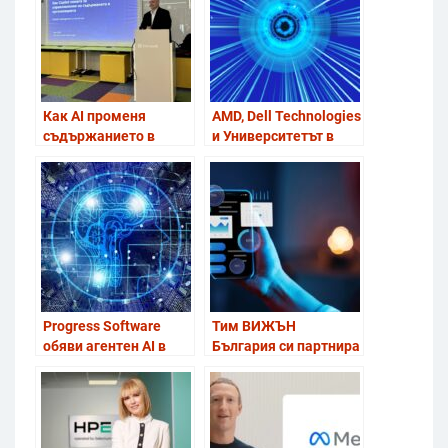
AI решения
спецификации при
надграждане на AI
инфраструктурата
Как AI променя
AMD, Dell Technologies
съдържанието в
и Университетът в
организациите и как
Кеймбридж
да го използваме
стартират британска
сигурно
лаборатория за AI
иновации
Progress Software
Тим ВИЖЪН
обяви агентен AI в
България си партнира
продуктите си за
с иновативен софтуер
разработчици Telerik
за маркетинг
и Kendo UI
автоматизация,
вграден директно в
CRM системата