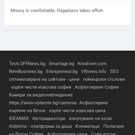
Мisery is comfortable. Happiness takes effort.
Tech.OFFNews.bg
Smartage.bg
Kreativen.com
NewBusiness.bg
Entrepreneur.bg
VRnews.info
SEO
оптимизиране на сайтове - цени
геймърски столове
кърти чисти извозва софия
Асфалтиране София
Камери за видеонаблюдение
https://www.vijdamte.bg/cameras
Асфалтиране
къртене на бетон
кърти чисти извозва цена
IDEAMAX
Авторадиатори
изкупуване на коли
Kidstime - платформа за деца
Климатици
Полагане
на Бетон София
Асфалтиране цени
Соев восък