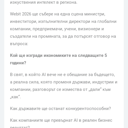
изкуствения интелект в региона.
Webit 2026 ще събере на една сцена министри,
инвеститори, изпълнителни директори на глобални
компании, предприемачи, учени, визионери и
създатели на промяната, за да потърсят отговор на
въпроса:
Кой ще изгради икономиките на следващите 5
години?
В свят, в който AI вече не е обещание за бъдещето,
а реална сила, която променя държави, индустрии и
компании, разговорът се измества от „дали“ към
„как“.
Как държавите ще останат конкурентоспособни?
Как компаниите ще превърнат AI в реален бизнес
резултат?