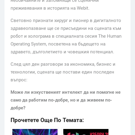
необичайните и запомнящи се сценични
преживявания в историята на Webit.
Световно признати хирург и пионер в дигиталното
здравеопазване ще се присъедини на сцената към
робот и холограма в специалната сесия The Human
Operating System, посветена на бъдещето на
здравето, дълголетието и човешкия потенциал.
След цял ден разговори за икономика, бизнес и
технологии, сцената ще постави един последен
въпрос:
Може ли изкуственият интелект да ни помогне не
само да работим по-добре, но и да живеем по-
добре?
Прочетете Още По Темата: