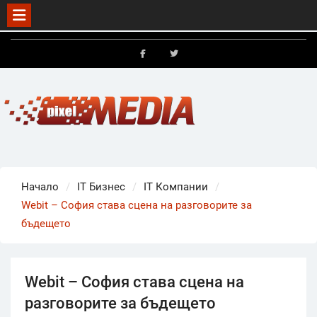
Skip
to
FB
X
content
Начало
IT Бизнес
IT Компании
Webit – София става сцена на разговорите за
бъдещето
Webit – София става сцена на
разговорите за бъдещето