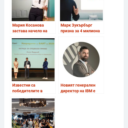
Мария Косанова
Марк Зукърбърг
застава начело на
призна за 4 милиона
HPE, operated by
непълнолетни в
Selectium и в Сърбия
Instagram
Известни са
Новият генерален
победителите в
директор на IBM е
„Наградите на БАИТ”
Любомир Тилев
за 2025 г.