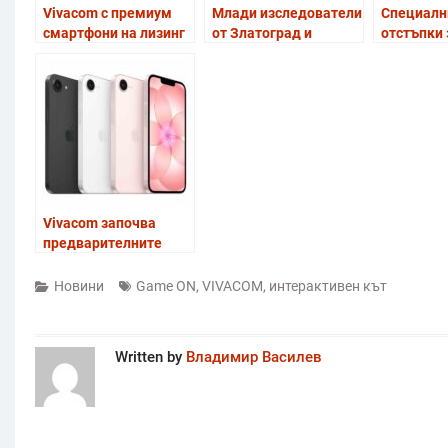
Vivacom с премиум
Млади изследователи
Специалн
смартфони на лизинг
от Златоград и
отстъпки 
без оскъпяване за
Бенковски с реални
сгъваеми
Коледа
действия за опазване
смартфон
на река Върбица
Samsung з
Валентин“
Vivacom започва
предварителните
поръчки за новия
iPhone 17e
Новини
Game ON
,
VIVACOM
,
интерактивен кът
Written by
Владимир Василев
Post
navigation