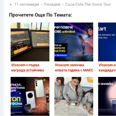
11 септември – Пловдив – Coca-Cola The Voice Tour
Прочетете Още По Темата:
Vivacom с първа
Vivacom започва
Vivacom 
награда устойчиво
новата година с МАКС
кандидат
развитие от Leaders
скорост за всички
стажантс
of Influence Awards
Unlimited планове
програма
2025
възможно
кариерен 