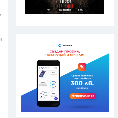
т
т
га