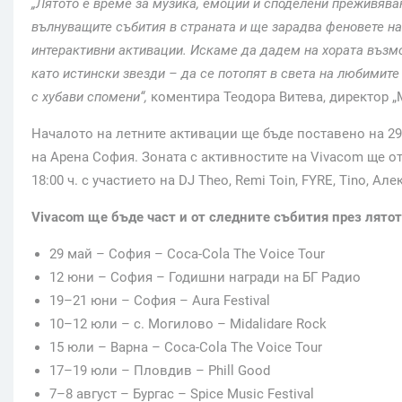
„Лятото е време за музика, емоции и споделени преживяван
вълнуващите събития в страната и ще зарадва феновете н
интерактивни активации. Искаме да дадем на хората възмо
като истински звезди – да се потопят в света на любимите 
с хубави спомени“,
коментира Теодора Витева, директор 
Началото на летните активации ще бъде поставено на 29 
на Арена София. Зоната с активностите на Vivacom ще от
18:00 ч. с участието на DJ Theo, Remi Toin, FYRE, Tino, Ал
Vivacom ще бъде част и от следните събития през лятот
29 май – София – Coca-Cola The Voice Tour
12 юни – София – Годишни награди на БГ Радио
19–21 юни – София – Aura Festival
10–12 юли – с. Могилово – Midalidare Rock
15 юли – Варна – Coca-Cola The Voice Tour
17–19 юли – Пловдив – Phill Good
7–8 август – Бургас – Spice Music Festival