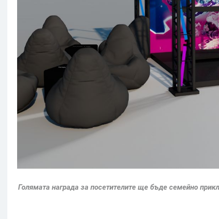
Голямата награда за посетителите ще бъде семейно прикл