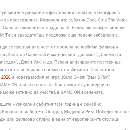
опулярните музикални и фестивални събития в България с
 за посетителите. Музикалните събития Coca-Cola The Voice
, Phill Good и Годишните награди на БГ Радио ще съберат хиляди
ON: Ти си звездата“ ще предложи още повече забавление.
и да се превърнат в част от постери на любими филмови
х са „Капитан Саблезъб и магическият диамант“, „Снежната
апсодия“, „Джон Уик“ и др. Персонализираните постери ще
ясто като специален спомен от събитието. Освен това
 2026
и новата мобилна игра „Кало Змея: Гръм & Run“,
GAME ON влиза в света на българските супергерои от
е може активно да участва в GAME ON вселената.
рещите музикални събития тази година е семейно
 Европа по избор – в Лондон, Мадрид и Рим. Победителят ще
рк или филмово студио в една от европейските столици.