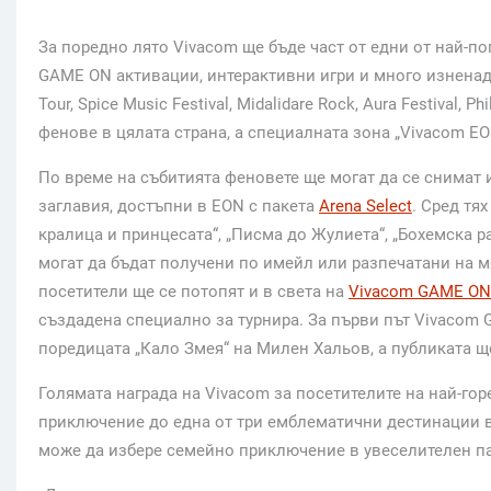
За поредно лято Vivacom ще бъде част от едни от най-п
GAME ON активации, интерактивни игри и много изненади
Tour, Spice Music Festival, Midalidare Rock, Aura Festival
фенове в цялата страна, а специалната зона „Vivacom E
По време на събитията феновете ще могат да се снимат 
заглавия, достъпни в EON с пакета
Arena Select
. Сред тя
кралица и принцесата“, „Писма до Жулиета“, „Бохемска р
могат да бъдат получени по имейл или разпечатани на м
посетители ще се потопят и в света на
Vivacom GAME ON
създадена специално за турнира. За първи път Vivacom 
поредицата „Кало Змея“ на Милен Хальов, а публиката щ
Голямата награда на Vivacom за посетителите на най-го
приключение до една от три емблематични дестинации в
може да избере семейно приключение в увеселителен па