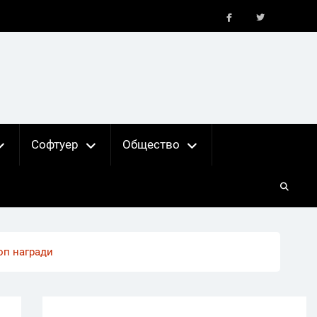
FB
X
Софтуер
Общество
оп награди