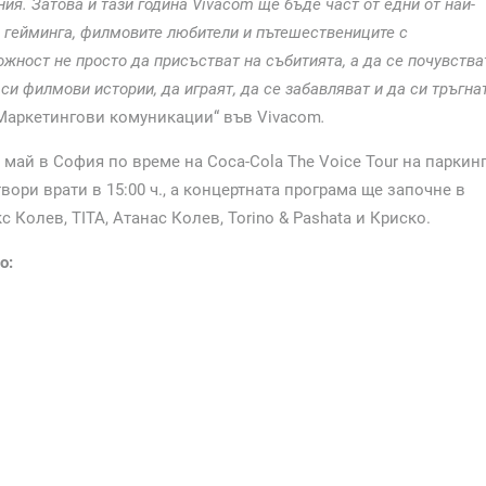
ия. Затова и тази година Vivacom ще бъде част от едни от най-
а гейминга, филмовите любители и пътешествениците с
жност не просто да присъстват на събитията, а да се почувства
си филмови истории, да играят, да се забавляват и да си тръгна
„Маркетингови комуникации“ във Vivacom
.
май в София по време на Coca-Cola The Voice Tour на паркин
вори врати в 15:00 ч., а концертната програма ще започне в
екс Колев, TITA, Атанас Колев, Torino & Pashata и Криско.
о: