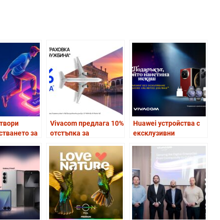
отвори
Vivacom предлага 10%
Huawei устройства с
стването за
отстъпка за
ексклузивни
ката си
застраховка
празнични оферти от
:
„Пътуване в чужбина“
Vivacom през
ст за първи
до края на април
декември
старт