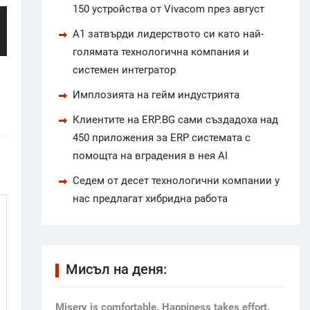
150 устройства от Vivacom през август
А1 затвърди лидерството си като най-
голямата технологична компания и
системен интегратор
Имплозията на гейм индустрията
Клиентите на ERP.BG сами създадоха над
450 приложения за ERP системата с
помощта на вградения в нея AI
Седем от десет технологични компании у
нас предлагат хибридна работа
Мисъл на деня:
Мisery is comfortable. Happiness takes effort.