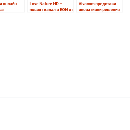
и онлайн
Love Nature HD –
Vivacom представи
за
новият канал в EON от
иновативни решения
те
Vivacom отвежда
за защита от
и на
зрителите в сърцето
кибератаки за
а „Св.
на дивата природа
частния и публичния
 от Vivacom
сектор