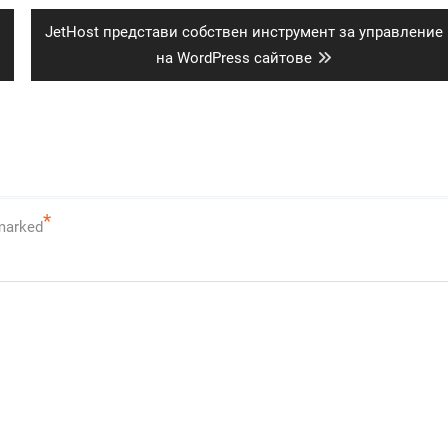
Next
JetHost представи собствен инструмент за управление
post:
на WordPress сайтове
*
 marked