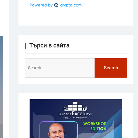
Търси в сайта
Search
for: