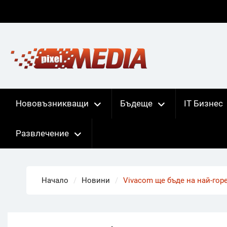
Skip
to
content
Нововъзникващи
Бъдеще
IT Бизнес
Развлечение
Начало
Новини
Vivacom ще бъде на най-гор