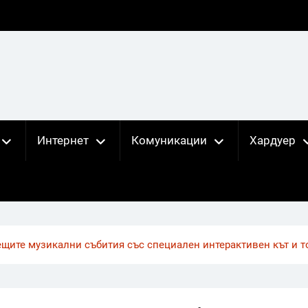
Интернет
Комуникации
Хардуер
ещите музикални събития със специален интерактивен кът и т