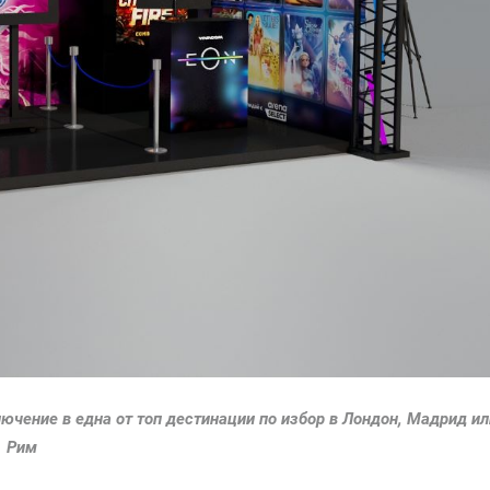
ючение в една от топ дестинации по избор в Лондон, Мадрид ил
Рим