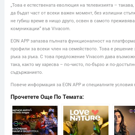
„Това е естествената еволюция на телевизията – такава,
да бъдат част от всеки важен момент, без излишни стъп
не губиш време в нищо друго, освен в самото преживява
комуникации“ във Vivacom.
EON APP запазва пълната функционалност на платформа
профили за всеки член на семейството. Това е решение
ръка за ръка. С това предложение Vivacom дава възмож
така, както му харесва – по-чисто, по-бързо и по-достъп
съдържанието.
Повече информация за EON APP и специалните условия 
Прочетете Още По Темата: