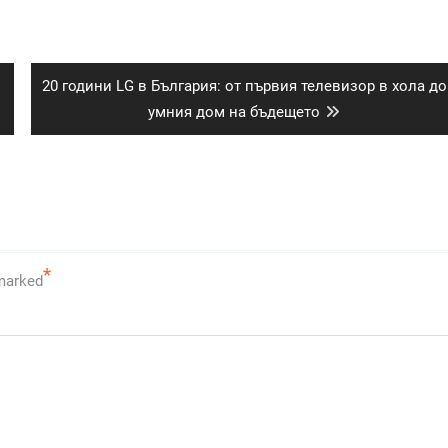
Next
20 години LG в България: от първия телевизор в хола до
post:
умния дом на бъдещето
*
 marked