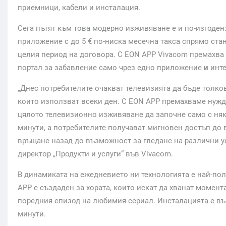
приемници, кабели и инсталация.
Сега пътят към това модерно изживяване е и по-изгоден:
приложение с до 5 € по-ниска месечна такса спрямо станд
целия период на договора. С EON APP Vivacom премахва
портал за забавление само чрез едно приложение
и
инт
„Днес потребителите очакват телевизията да бъде толков
които използват всеки ден. С EON APP премахваме нуж
цялото телевизионно изживяване да започне само с няк
минути, а потребителите получават мигновен достъп до в
връщане назад до възможност за гледане на различни 
директор „Продукти и услуги“ във Vivacom.
В динамиката на ежедневието ни технологията е най-пол
APP е създаден за хората, които искат да хванат момент
поредния епизод на любимия сериал. Инсталацията е въ
минути.