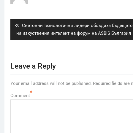
Post
navigation
Previous
Световни технологични лидери обсъдиха бъдещето
post:
на изкуствения интелект на форум на ASBIS България
Leave a Reply
Your email address will not be published.
Required fields are
*
Comment