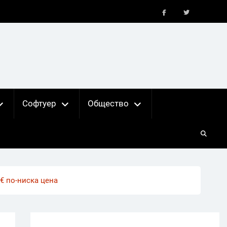
FB
X
Софтуер
Общество
€ по-ниска цена