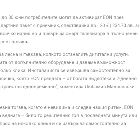
 до 30
юни потребителите могат да активират EON през
артния пакет с приемник, спестявайки до 120 € | 234.70 лв. з
 всичко излишно и превръща смарт телевизора в пълноценен
ернет връзка
.
а лесна и гъвкава, колкото останалите дигитални услуги,
дата от допълнително оборудване и даваме възможност
олко клика. Инсталацията се извършва самостоятелно за
сичко, което EON предлага – от богата Видеотека и 7-дневно
устройства едновременно“, коментира Любомир Малоселски,
езна тогава, когато е невидима и следва нашия ритъм. EON
а веднага – било то решителния гол в последната минута или
прос на няколко клика и се извършва самостоятелно за