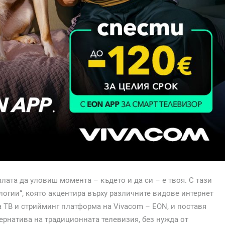
илата да уловиш момента – където и да си – е твоя. С тази
логии“, която акцентира върху различните видове интернет
а ТВ и стрийминг платформа на Vivacom – EON, и поставя
ернатива на традиционната телевизия, без нужда от