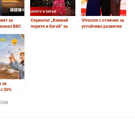
ият за
Сериалът „Взимай
Vivacom с отличие за
 канал BBC
парите и бягай“ за
устойчиво развитие
Ружа Игнатова
от наградите True
ичният BBC
стартира по Arena
Leaders на ICAP CRIF
ртират в EON
Action на 4-ти май
m
 за
 с 50%
за Travel
инг пакети
COM
m