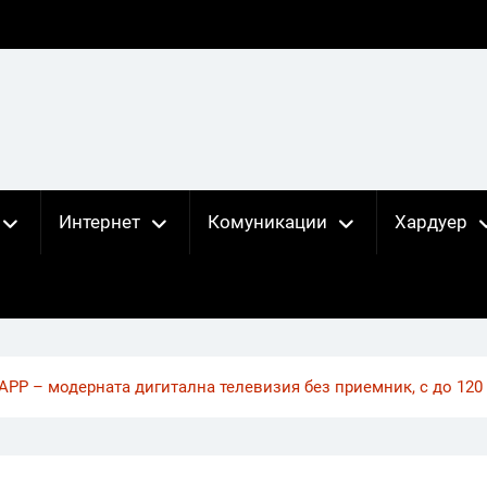
Интернет
Комуникации
Хардуер
APP – модерната дигитална телевизия без приемник, с до 120 