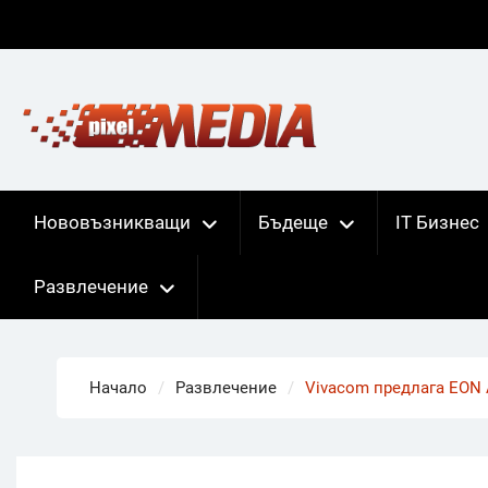
Skip
to
content
Нововъзникващи
Бъдеще
IT Бизнес
Развлечение
Начало
Развлечение
Vivacom предлага EON 