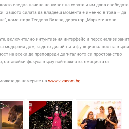
 която следва начина на живот на хората и им дава свободата
ки. Защото силата да владееш момента е именно в това – да
не“, коментира Теодора Витева, директор „Маркетингови
та, включително интуитивния интерфейс и персонализиранит
 за модерния дом, където дизайнът и функционалността вървя
ност на всеки да преподреди дигиталното си пространство
но, оставяйки фокуса върху най-важното: емоцията от
можете да намерите на
www.
vivacom.bg