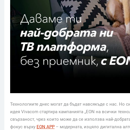
Технологиите днес могат да бъдат навсякъде с нас. Но с
идея Vivacom стартира кампанията „EON на всички техно
свързаност, чрез които може да се използва най-добрат
фокус върху
EON APP
– модерната, изцяло дигитална алт