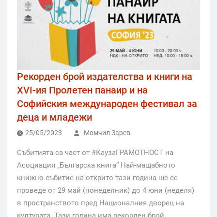
Рекорден брой издателства и книги на
XVI-ия Пролетен панаир и на
Софийския международен фестивал за
деца и младежи
25/05/2023
Момчил Зарев
Събитията са част от #КаузаГРАМОТНОСТ на
Асоциация „Българска книга“ Най-мащабното
книжно събитие на открито тази година ще се
проведе от 29 май (понеделник) до 4 юни (неделя)
в пространството пред Националния дворец на
културата. Тази година има рекорден брой