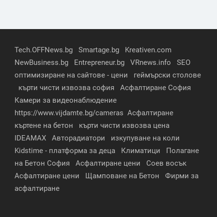
Tech.OFFNews.bg
Smartage.bg
Kreativen.com
NewBusiness.bg
Entrepreneur.bg
VRnews.info
SEO
оптимизиране на сайтове - цени
геймърски столове
кърти чисти извозва софия
Асфалтиране София
Камери за видеонаблюдение
https://www.vijdamte.bg/cameras
Асфалтиране
къртене на бетон
кърти чисти извозва цена
IDEAMAX
Авторадиатори
изкупуване на коли
Kidstime - платформа за деца
Климатици
Полагане
на Бетон София
Асфалтиране цени
Соев восък
Асфалтиране цени
Щамповане на Бетон
Фирми за
асфалтиране