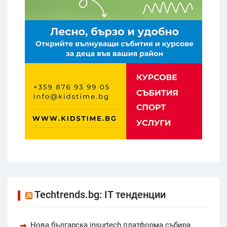
Techtrends.bg: IT тенденции
Нова българска insurtech платформа събира