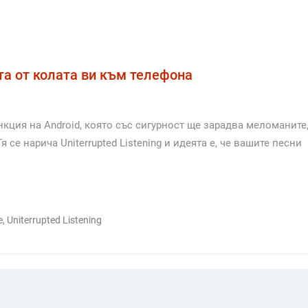
та от колата ви към телефона
нкция на Android, която със сигурност ще зарадва меломаните
 се нарича Uniterrupted Listening и идеята е, че вашите песни
e
,
Uniterrupted Listening