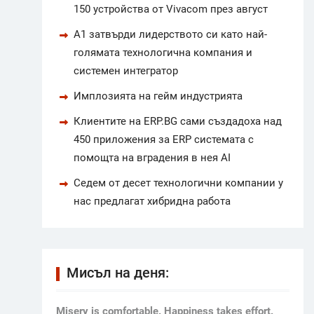
150 устройства от Vivacom през август
А1 затвърди лидерството си като най-
голямата технологична компания и
системен интегратор
Имплозията на гейм индустрията
Клиентите на ERP.BG сами създадоха над
450 приложения за ERP системата с
помощта на вградения в нея AI
Седем от десет технологични компании у
нас предлагат хибридна работа
Мисъл на деня:
Мisery is comfortable. Happiness takes effort.