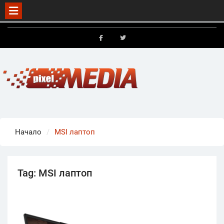
Skip
to
FB
X
content
Начало
MSI лаптоп
Tag:
MSI лаптоп