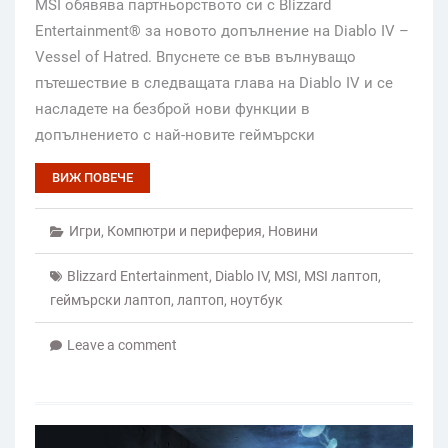
MSI обявява партньорството си с Blizzard
Entertainment® за новото допълнение на Diablo IV –
Vessel of Hatred. Впуснете се във вълнуващо
пътешествие в следващата глава на Diablo IV и се
насладете на безброй нови функции в
допълнението с най-новите геймърски
ВИЖ ПОВЕЧЕ
Игри
,
Компютри и периферия
,
Новини
Blizzard Entertainment
,
Diablo IV
,
MSI
,
MSI лаптоп
,
геймърски лаптоп
,
лаптоп
,
ноутбук
Leave a comment