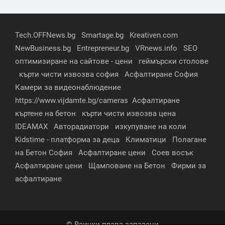
Tech.OFFNews.bg
Smartage.bg
Kreativen.com
NewBusiness.bg
Entrepreneur.bg
VRnews.info
SEO
оптимизиране на сайтове - цени
геймърски столове
кърти чисти извозва софия
Асфалтиране София
Камери за видеонаблюдение
https://www.vijdamte.bg/cameras
Асфалтиране
къртене на бетон
кърти чисти извозва цена
IDEAMAX
Авторадиатори
изкупуване на коли
Kidstime - платформа за деца
Климатици
Полагане
на Бетон София
Асфалтиране цени
Соев восък
Асфалтиране цени
Щамповане на Бетон
Фирми за
асфалтиране
© Всички права запазени