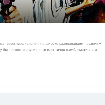
лязват своя неофициален, но широко разпознаваем празник –
ay the 4th, която звучи почти идентично с емблематичната