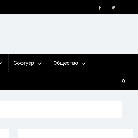
FB
X
Софтуер
Общество