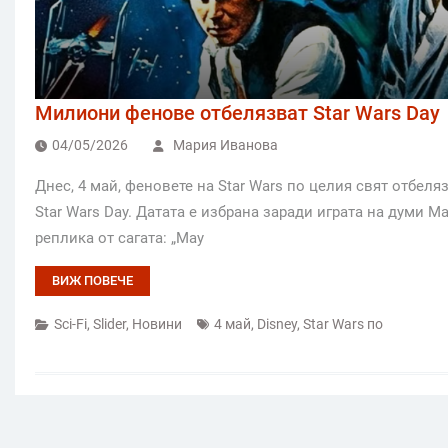
Милиони фенове отбелязват Star Wars Day
04/05/2026
Мария Иванова
Днес, 4 май, феновете на Star Wars по целия свят отбе
Star Wars Day. Датата е избрана заради играта на думи M
реплика от сагата: „May
ВИЖ ПОВЕЧЕ
Sci-Fi
,
Slider
,
Новини
4 май
,
Disney
,
Star Wars по