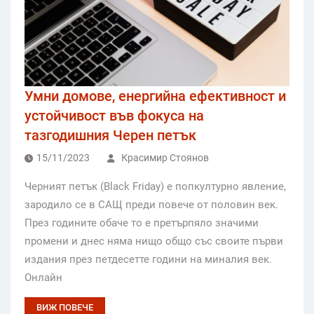
Умни домове, енергийна ефективност и
устойчивост във фокуса на
тазгодишния Черен петък
15/11/2023
Красимир Стоянов
Черният петък (Black Friday) е попкултурно явление,
зародило се в САЩ преди повече от половин век.
През годините обаче то е претърпяло значими
промени и днес няма нищо общо със своите първи
издания през петдесетте години на миналия век.
Онлайн
ВИЖ ПОВЕЧЕ