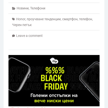
Новини
,
Телефони
Honor
,
проучване тенденции
,
смартфон
,
телефон
,
Черен петък
Leave a comment