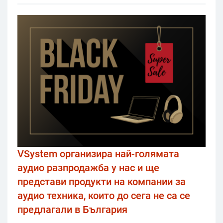
VSystem организира най-голямата
аудио разпродажба у нас и ще
представи продукти на компании за
аудио техника, които до сега не са се
предлагали в България