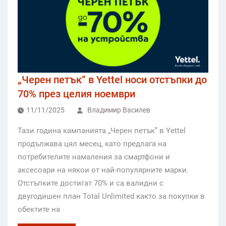
„Черен петък” в Yettel носи отстъпки до
70% през целия ноември
11/11/2025
Владимир Василев
Тази година кампанията „Черен петък” в Yettel
продължава цял месец, като предлага на
потребителите намаления за смартфони и
аксесоари на някои от най-популярните марки.
Отстъпките достигат 70% и са валидни с
двугодишен план Total Unlimited както за покупки в
обектите на