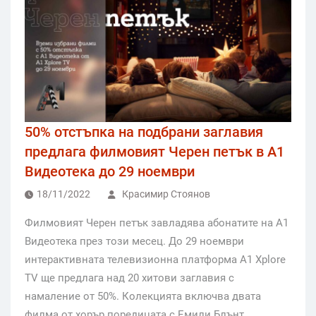
50% отстъпка на подбрани заглавия
предлага филмовият Черен петък в А1
Видеотека до 29 ноември
18/11/2022
Красимир Стоянов
Филмовият Черен петък завладява абонатите на А1
Видеотека през този месец. До 29 ноември
интерактивната телевизионна платформа А1 Xplore
TV ще предлага над 20 хитови заглавия с
намаление от 50%. Колекцията включва двата
филма от хорър поредицата с Емили Блънт