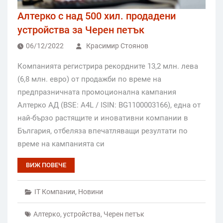
Алтерко с над 500 хил. продадени
устройства за Черен петък
06/12/2022
Красимир Стоянов
Компанията регистрира рекордните 13,2 млн. лева
(6,8 млн. евро) от продажби по време на
предпразничната промоционална кампания
Алтерко АД (BSE: A4L / ISIN: BG1100003166), една от
най-бързо растящите и иновативни компании в
България, отбеляза впечатляващи резултати по
време на кампанията си
ВИЖ ПОВЕЧЕ
IT Компании
,
Новини
Алтерко
,
устройства
,
Черен петък