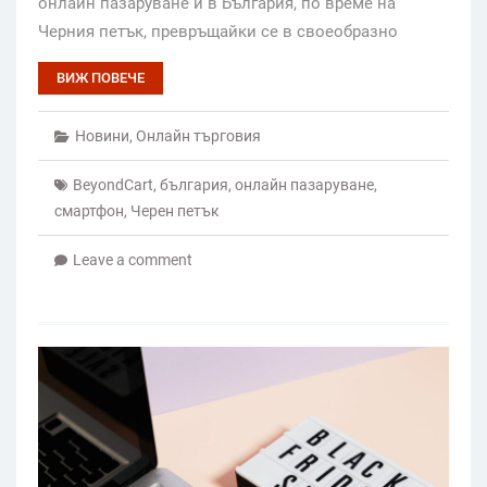
онлайн пазаруване и в България, по време на
Черния петък, превръщайки се в своеобразно
ВИЖ ПОВЕЧЕ
Новини
,
Онлайн търговия
BeyondCart
,
българия
,
онлайн пазаруване
,
смартфон
,
Черен петък
Leave a comment