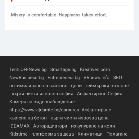
Мisery is comfortable. Happiness takes effort.
Tech.OFFNews.bg
Smartage.bg
Kreativen.com
NewBusiness.bg
Entrepreneur.bg
VRnews.info
SEO
оптимизиране на сайтове - цени
геймърски столове
кърти чисти извозва софия
Асфалтиране София
Камери за видеонаблюдение
https://www.vijdamte.bg/cameras
Асфалтиране
къртене на бетон
кърти чисти извозва цена
IDEAMAX
Авторадиатори
изкупуване на коли
Kidstime - платформа за деца
Климатици
Полагане