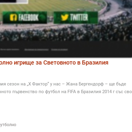
болно игрище за Световното в Бразилия
ия сезон на „Х Фактор“ у нас – Жана Бергендорф – ще бъде
ното първенство по футбол на FIFA в Бразилия 2014 г със св
утболно