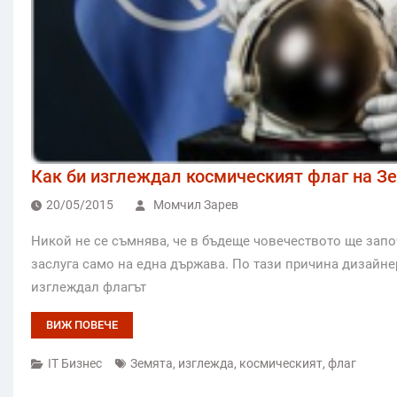
Как би изглеждал космическият флаг на З
20/05/2015
Момчил Зарев
Никой не се съмнява, че в бъдеще човечеството ще запо
заслуга само на една държава. По тази причина дизайне
изглеждал флагът
ВИЖ ПОВЕЧЕ
IT Бизнес
Земята
,
изглежда
,
космическият
,
флаг