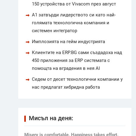
150 устройства от Vivacom през август
А1 затвърди лидерството си като най-
голямата технологична компания и
системен интегратор
Имплозията на гейм индустрията
Клиентите на ERP.BG сами създадоха над
450 приложения за ERP системата с
помощта на вградения в нея AI
Седем от десет технологични компании у
нас предлагат хибридна работа
Мисъл на деня:
Мisery is comfortable. Happiness takes effort.