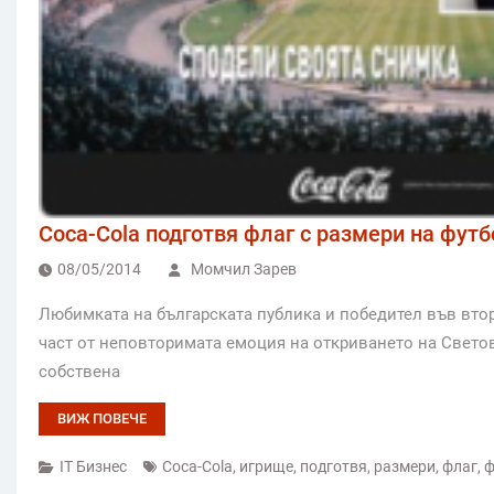
Coca-Cola подготвя флаг с размери на фут
08/05/2014
Момчил Зарев
Любимката на българската публика и победител във втор
част от неповторимата емоция на откриването на Светов
собствена
ВИЖ ПОВЕЧЕ
IT Бизнес
Coca-Cola
,
игрище
,
подготвя
,
размери
,
флаг
,
ф