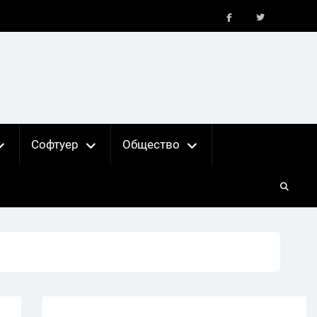
FB
X
Софтуер
Общество