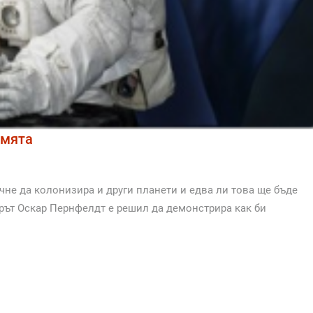
емята
чне да колонизира и други планети и едва ли това ще бъде
рът Оскар Пернфелдт е решил да демонстрира как би