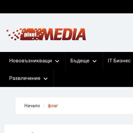
Skip
to
content
Нововъзникващи
Бъдеще
IT Бизнес
Развлечение
Начало
флаг