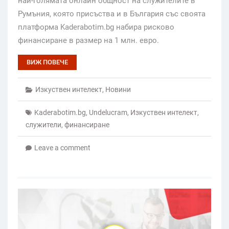
най-голямата онлайн общност на служителите в
Румъния, която присъства и в България със своята
платформа Kaderabotim.bg набира рисково
финансиране в размер на 1 млн. евро.
ВИЖ ПОВЕЧЕ
Изкуствен интелект
,
Новини
Kaderabotim.bg
,
Undelucram
,
Изкуствен интелект
,
служители
,
финансиране
Leave a comment