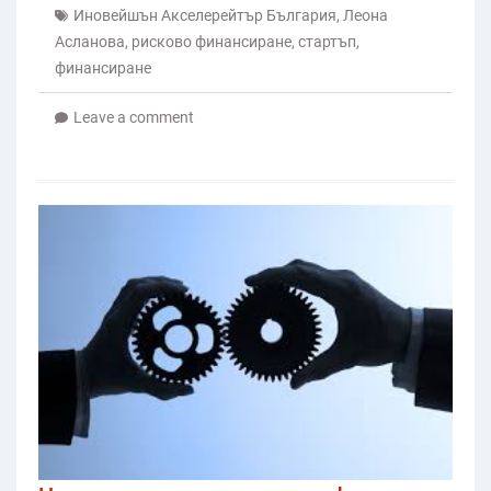
Иновейшън Акселерейтър България
,
Леона
Асланова
,
рисково финансиране
,
стартъп
,
финансиране
Leave a comment