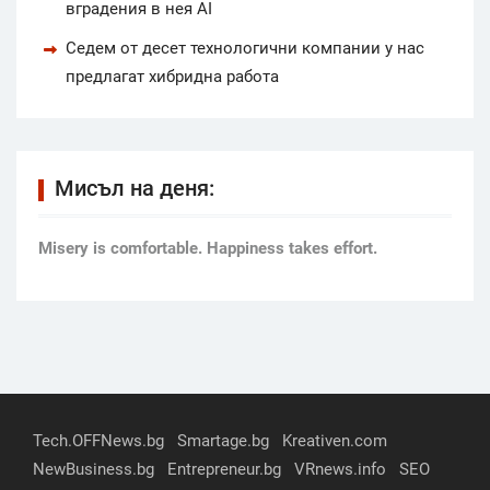
вградения в нея AI
Седем от десет технологични компании у нас
предлагат хибридна работа
Мисъл на деня:
Мisery is comfortable. Happiness takes effort.
Tech.OFFNews.bg
Smartage.bg
Kreativen.com
NewBusiness.bg
Entrepreneur.bg
VRnews.info
SEO