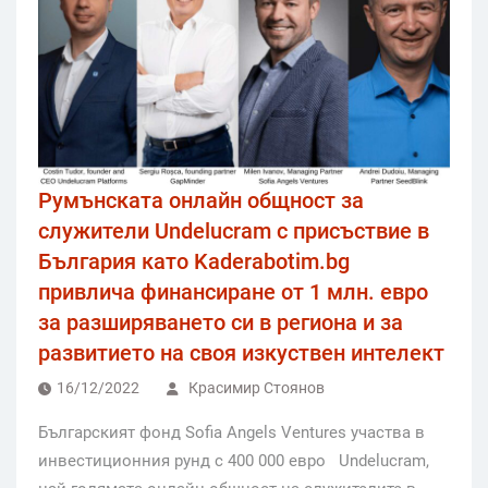
Румънската онлайн общност за
служители Undelucram с присъствие в
България като Kaderabotim.bg
привлича финансиране от 1 млн. евро
за разширяването си в региона и за
развитието на своя изкуствен интелект
16/12/2022
Красимир Стоянов
Българският фонд Sofia Angels Ventures участва в
инвестиционния рунд с 400 000 евро Undelucram,