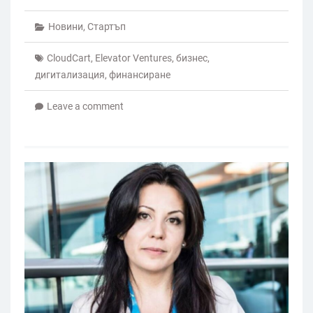
Новини
,
Стартъп
CloudCart
,
Elevator Ventures
,
бизнес
,
дигитализация
,
финансиране
Leave a comment