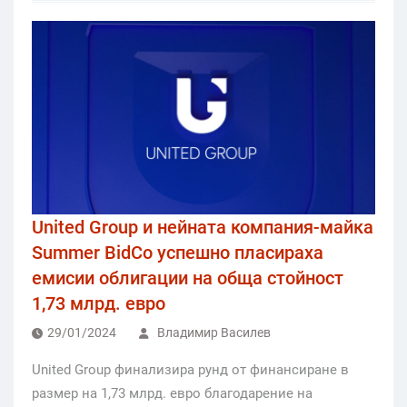
United Group и нейната компания-майка
Summer BidCo успешно пласираха
емисии облигации на обща стойност
1,73 млрд. евро
29/01/2024
Владимир Василев
United Group финализира рунд от финансиране в
размер на 1,73 млрд. евро благодарение на