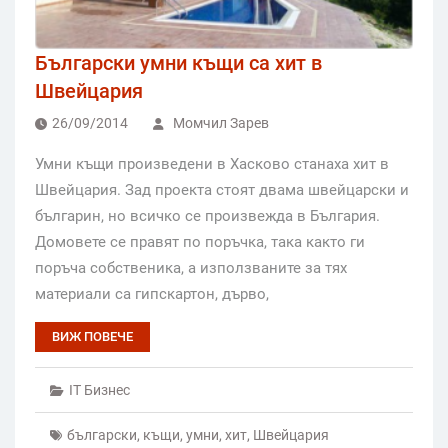
Български умни къщи са хит в
Швейцария
26/09/2014
Момчил Зарев
Умни къщи произведени в Хасково станаха хит в
Швейцария. Зад проекта стоят двама швейцарски и
българин, но всичко се произвежда в България.
Домовете се правят по поръчка, така както ги
поръча собственика, а използваните за тях
материали са гипскартон, дърво,
ВИЖ ПОВЕЧЕ
IT Бизнес
български
,
къщи
,
умни
,
хит
,
Швейцария