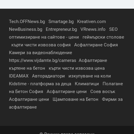
Tech.OFFNews.bg
Smartage.bg
Kreativen.com
NewBusiness.bg
Entrepreneur.bg
VRnews.info
SEO
оптимизиране на сайтове - цени
геймърски столове
кърти чисти извозва софия
Асфалтиране София
Камери за видеонаблюдение
https://www.vijdamte.bg/cameras
Асфалтиране
къртене на бетон
кърти чисти извозва цена
IDEAMAX
Авторадиатори
изкупуване на коли
Kidstime - платформа за деца
Климатици
Полагане
на Бетон София
Асфалтиране цени
Соев восък
Асфалтиране цени
Щамповане на Бетон
Фирми за
асфалтиране