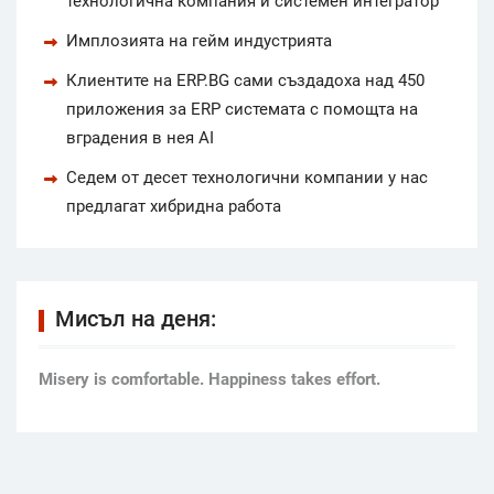
технологична компания и системен интегратор
Имплозията на гейм индустрията
Клиентите на ERP.BG сами създадоха над 450
приложения за ERP системата с помощта на
вградения в нея AI
Седем от десет технологични компании у нас
предлагат хибридна работа
Мисъл на деня:
Мisery is comfortable. Happiness takes effort.