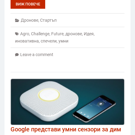
ВИЖ ПОВЕЧЕ
Дронове
,
Стартъп
Agro
,
Challenge
,
Future
,
дронове
,
Идея
,
иновативна
,
спечели
,
умни
Leave a comment
Google представи умни сензори за дим