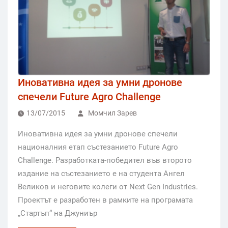
Иновативна идея за умни дронове
спечели Future Agro Challenge
13/07/2015
Момчил Зарев
Иновативна идея за умни дронове спечели
националния етап състезанието Future Agro
Challenge. Разработката-победител във второто
издание на състезанието е на студента Ангел
Великов и неговите колеги от Next Gen Industries.
Проектът е разработен в рамките на програмата
„Стартъп“ на Джуниър