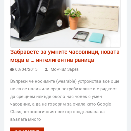
Забравете за умните часовници, новата
мода е … интелигентна раница
03/04/2015
Момчил Зарев
Въпреки че носимите (wearable) устройства все още
не са се налижили сред потребителите и е рядкост
да срещнем някъде около нас човек с умен
часовник, а да не говорим за очила като Google
Glass, технологичният сектор продължава да
възлага много