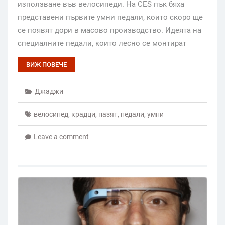
използване във велосипеди. На CES пък бяха
представени първите умни педали, които скоро ще
се появят дори в масово производство. Идеята на
специалните педали, които лесно се монтират
ВИЖ ПОВЕЧЕ
Джаджи
велосипед
,
крадци
,
пазят
,
педали
,
умни
Leave a comment