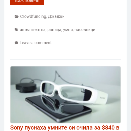
ВИЖ ПОВЕЧЕ
Crowdfunding
,
Джаджи
интелигентна
,
раница
,
умни
,
часовници
Leave a comment
Sony пуснаха умните си очила за $840 в