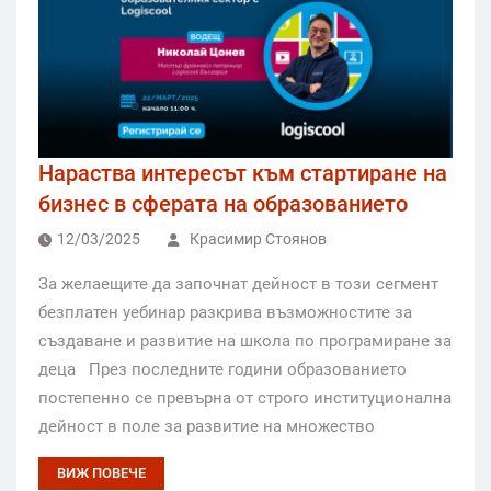
Нараства интересът към стартиране на
бизнес в сферата на образованието
12/03/2025
Красимир Стоянов
За желаещите да започнат дейност в този сегмент
безплатен уебинар разкрива възможностите за
създаване и развитие на школа по програмиране за
деца През последните години образованието
постепенно се превърна от строго институционална
дейност в поле за развитие на множество
ВИЖ ПОВЕЧЕ