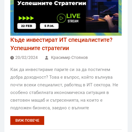
Къде инвестират ИТ специалистите?
Успешните стратегии
20/02/2024
Красимир Стоянов
Как да инвестираме парите си за да постигнем
добра доходност? Това е въпрос, който вълнува
почти всеки специалист, работещ в ИТ сектора. Не
особено стабилната икономическа ситуация в
световен мащаб и сътресенията, на които е
подложен бизнеса, заедно с вълните
ВИЖ ПОВЕЧЕ