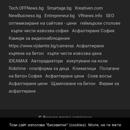
Tech.OFFNews.bg
Smartage.bg
Kreativen.com
NewBusiness.bg
Entrepreneur.bg
VRnews.info
SEO
оптимизиране на сайтове - цени
геймърски столове
кърти чисти извозва софия
Асфалтиране София
Камери за видеонаблюдение
https://www.vijdamte.bg/cameras
Асфалтиране
къртене на бетон
кърти чисти извозва цена
IDEAMAX
Авторадиатори
изкупуване на коли
Kidstime - платформа за деца
Климатици
Полагане
на Бетон София
Асфалтиране цени
Соев восък
Асфалтиране цени
Щамповане на Бетон
Фирми за
асфалтиране
© Всички права запазени
Този сайт използва "бисквитки" (cookies). Моля, не ги яжте
За нас
Контакти
Реклама
Партньори