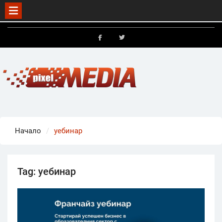
Skip
to
FB
X
content
Начало
уебинар
Tag:
уебинар