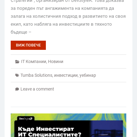
Стратегии”, организиран от DevStyleR. Това доказва
за пореден път ангажимента на компанията да
залага на холистичния подход в развитието на своя
екип, като набляга на инвестициите в тяхното
бъдеще –
ВИЖ ПОВЕЧЕ
IT Компании
,
Новини
Tumba Solutions
,
инвестиции
,
уебинар
Leave a comment