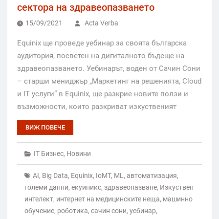
сектора на здравеопазването
15/09/2021
Acta Verba
Equinix ще проведе уебинар за своята българска
аудитория, посветен на дигиталното бъдеще на
здравеопазването. Уебинарът, воден от Сачин Сони
– старши мениджър „Маркетинг на решенията, Cloud
и IT услуги“ в Equinix, ще разкрие новите ползи и
възможности, които разкриват изкуственият
ВИЖ ПОВЕЧЕ
IT Бизнес
,
Новини
AI
,
Big Data
,
Equinix
,
IoMT
,
ML
,
автоматизация
,
големи данни
,
екуиникс
,
здравеопазване
,
Изкуствен
интелект
,
интернет на медицинските неща
,
машинно
обучение
,
роботика
,
сачин сони
,
уебинар
,