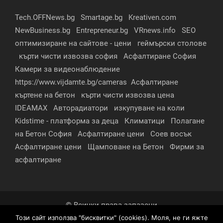
Tech.OFFNews.bg
Smartage.bg
Kreativen.com
NewBusiness.bg
Entrepreneur.bg
VRnews.info
SEO
оптимизиране на сайтове - цени
геймърски столове
кърти чисти извозва софия
Асфалтиране София
Камери за видеонаблюдение
https://www.vijdamte.bg/cameras
Асфалтиране
къртене на бетон
кърти чисти извозва цена
IDEAMAX
Авторадиатори
изкупуване на коли
Kidstime - платформа за деца
Климатици
Полагане
на Бетон София
Асфалтиране цени
Соев восък
Асфалтиране цени
Щамповане на Бетон
Фирми за
асфалтиране
© Всички права запазени
Този сайт използва "бисквитки" (cookies). Моля, не ги яжте
За нас
Контакти
Реклама
Партньори