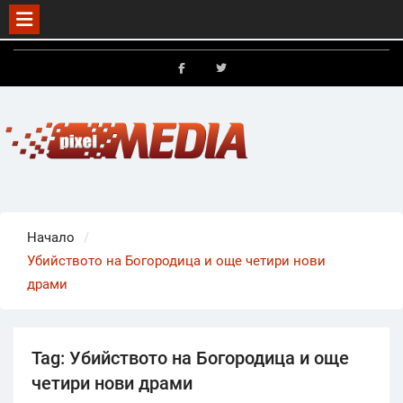
Skip
to
FB
X
content
Начало
Убийството на Богородица и още четири нови
драми
Tag:
Убийството на Богородица и още
четири нови драми