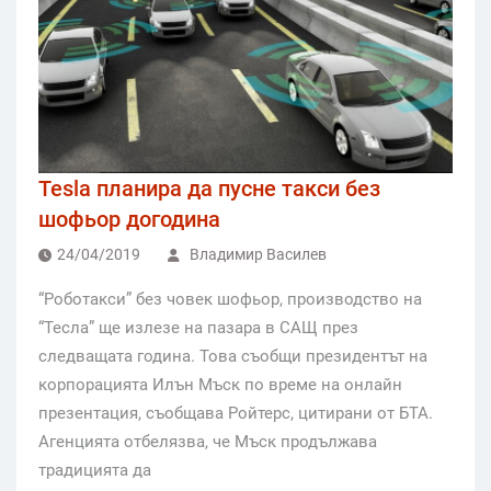
Tesla планира да пусне такси без
шофьор догодина
24/04/2019
Владимир Василев
“Роботакси” без човек шофьор, производство на
“Тесла” ще излезе на пазара в САЩ през
следващата година. Това съобщи президентът на
корпорацията Илън Мъск по време на онлайн
презентация, съобщава Ройтерс, цитирани от БТА.
Агенцията отбелязва, че Мъск продължава
традицията да