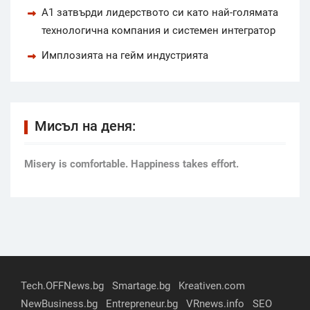
А1 затвърди лидерството си като най-голямата
технологична компания и системен интегратор
Имплозията на гейм индустрията
Мисъл на деня:
Мisery is comfortable. Happiness takes effort.
Tech.OFFNews.bg
Smartage.bg
Kreativen.com
NewBusiness.bg
Entrepreneur.bg
VRnews.info
SEO