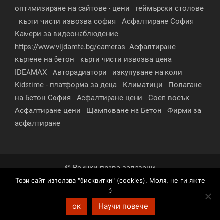
оптимизиране на сайтове - цени
геймърски столове
кърти чисти извозва софия
Асфалтиране София
Камери за видеонаблюдение
https://www.vijdamte.bg/cameras
Асфалтиране
къртене на бетон
кърти чисти извозва цена
IDEAMAX
Авторадиатори
изкупуване на коли
Kidstime - платформа за деца
Климатици
Полагане
на Бетон София
Асфалтиране цени
Соев восък
Асфалтиране цени
Щамповане на Бетон
Фирми за
асфалтиране
© Всички права запазени
Този сайт използва "бисквитки" (cookies). Моля, не ги яжте
За нас
Контакти
Реклама
Партньори
;)
Условия за поверителност
ок
Научи повече