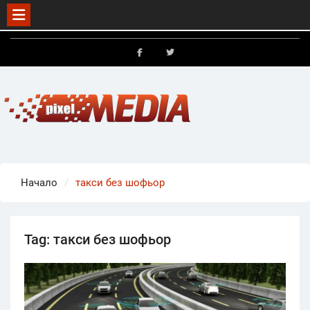
Skip
to
FB
X
content
Начало
такси без шофьор
Tag:
такси без шофьор