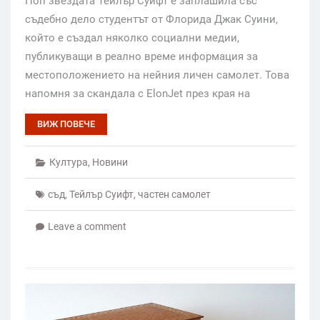
Поп звездата Тейлър Суифт е заплашила със
съдебно дело студентът от Флорида Джак Суини,
който е създал няколко социални медии,
публикуващи в реално време информация за
местоположението на нейния личен самолет. Това
напомня за скандала с ElonJet през края на
ВИЖ ПОВЕЧЕ
Култура
,
Новини
съд
,
Тейлър Суифт
,
частен самолет
Leave a comment