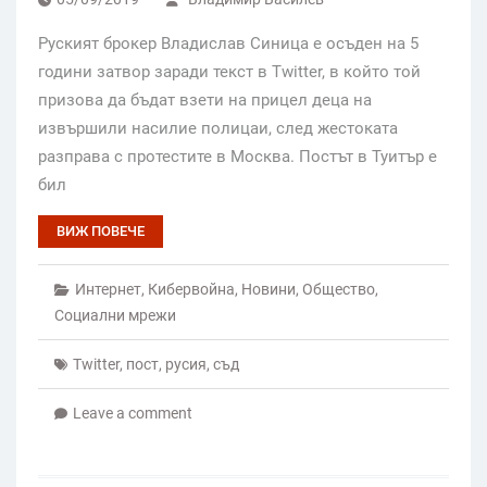
Руският брокер Владислав Синица е осъден на 5
години затвор заради текст в Twitter, в който той
призова да бъдат взети на прицел деца на
извършили насилие полицаи, след жестоката
разправа с протестите в Москва. Постът в Туитър е
бил
ВИЖ ПОВЕЧЕ
Интернет
,
Кибервойна
,
Новини
,
Общество
,
Социални мрежи
Twitter
,
пост
,
русия
,
съд
Leave a comment