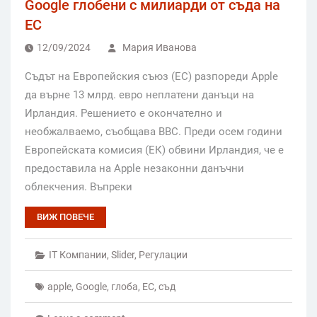
Google глобени с милиарди от съда на
ЕС
12/09/2024
Мария Иванова
Съдът на Европейския съюз (ЕС) разпореди Apple
да върне 13 млрд. евро неплатени данъци на
Ирландия. Решението е окончателно и
необжалваемо, съобщава BBC. Преди осем години
Европейската комисия (ЕК) обвини Ирландия, че е
предоставила на Apple незаконни данъчни
облекчения. Въпреки
ВИЖ ПОВЕЧЕ
IT Компании
,
Slider
,
Регулации
apple
,
Google
,
глоба
,
ЕС
,
съд