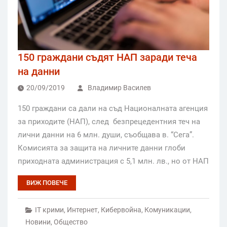
150 граждани съдят НАП заради теча
на данни
20/09/2019
Владимир Василев
150 граждани са дали на съд Националната агенция
за приходите (НАП), след безпрецедентния теч на
лични данни на 6 млн. души, съобщава в. “Сега”.
Комисията за защита на личните данни глоби
приходната администрация с 5,1 млн. лв., но от НАП
ВИЖ ПОВЕЧЕ
IT крими
,
Интернет
,
Кибервойна
,
Комуникации
,
Новини
,
Общество