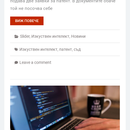
подава две заявки за патент. В документите обаче
той не посочва себе
ВИЖ ПОВЕЧЕ
Slider
,
Изкуствен интелект
,
Новини
Изкуствен интелект
,
патент
,
съд
Leave a comment