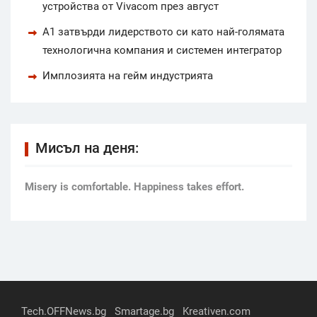
устройства от Vivacom през август
А1 затвърди лидерството си като най-голямата
технологична компания и системен интегратор
Имплозията на гейм индустрията
Мисъл на деня:
Мisery is comfortable. Happiness takes effort.
Tech.OFFNews.bg
Smartage.bg
Kreativen.com