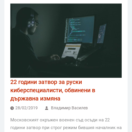
22 години затвор за руски
киберспециалисти, обвинени в
държавна измяна
28/02/2019
Владимир Василев
Московският окръжен военен съд осъди на 22
години затвор при строг режим бившия началник на