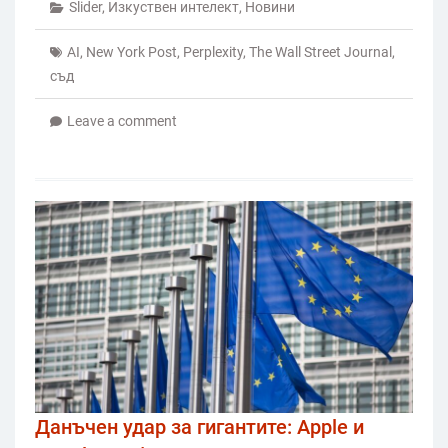
Slider
,
Изкуствен интелект
,
Новини
AI
,
New York Post
,
Perplexity
,
The Wall Street Journal
,
съд
Leave a comment
Данъчен удар за гигантите: Apple и