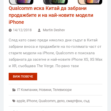
Qualcomm иска Китай да забрани
продажбите и на най-новите модели
iPhone
14/12/2018
Martin Deshev
След като само преди няколко дни съдът в Китай
забрани вноса и продажбите на по-голямата част от
старите модели на iPhone, Qualcomm е поискала
забраната да засегне и най-новите iPhone XS, XS Max
и XR, съобщава The Verge. По-рано тази
ВИЖ ПОВЕЧЕ
IT Компании
,
Новини
,
Телевизори
apple
,
iPhone
,
Qualcomm
,
дело
,
смартфон
,
съд