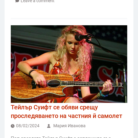
Leave a comment
Тейлър Суифт се обяви срещу
проследяването на частния й самолет
08/02/2024
Мария Иванова