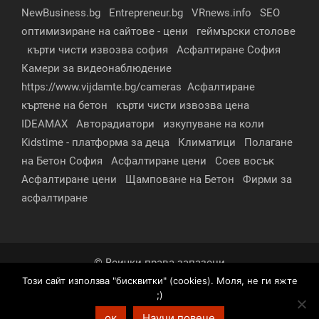
NewBusiness.bg
Entrepreneur.bg
VRnews.info
SEO
оптимизиране на сайтове - цени
геймърски столове
кърти чисти извозва софия
Асфалтиране София
Камери за видеонаблюдение
https://www.vijdamte.bg/cameras
Асфалтиране
къртене на бетон
кърти чисти извозва цена
IDEAMAX
Авторадиатори
изкупуване на коли
Kidstime - платформа за деца
Климатици
Полагане
на Бетон София
Асфалтиране цени
Соев восък
Асфалтиране цени
Щамповане на Бетон
Фирми за
асфалтиране
© Всички права запазени
Този сайт използва "бисквитки" (cookies). Моля, не ги яжте
За нас
Контакти
Реклама
Партньори
;)
Условия за поверителност
ок
Научи повече