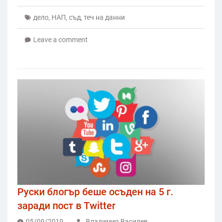
дело
,
НАП
,
съд
,
теч на данни
Leave a comment
Руски блогър беше осъден на 5 г.
заради пост в Twitter
05/09/2019
Владимир Василев