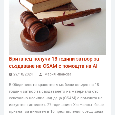
Британец получи 18 години затвор за
създаване на CSAM с помощта на AI
29/10/2024
Мария Иванова
В Обединеното кралство мъж беше осъден на 18
години затвор за създаването на материали със
сексуално насилие над деца (CSAM) с помощта на
изкуствен интелект. 27-годишният Хю Нелсън беше
признат за виновен в 16 престъпления срещу деца