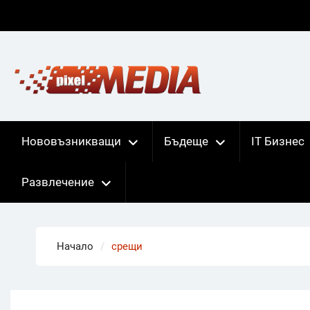
Skip
to
content
Нововъзникващи
Бъдеще
IT Бизнес
Развлечение
Начало
срещи