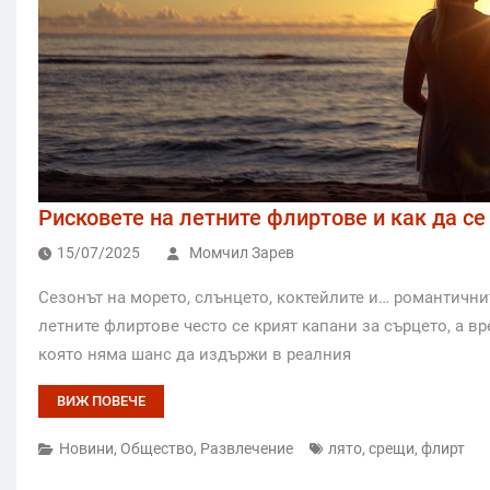
Рисковете на летните флиртове и как да се
15/07/2025
Момчил Зарев
Сезонът на морето, слънцето, коктейлите и… романтични
летните флиртове често се крият капани за сърцето, а 
която няма шанс да издържи в реалния
ВИЖ ПОВЕЧЕ
Новини
,
Общество
,
Развлечение
лято
,
срещи
,
флирт