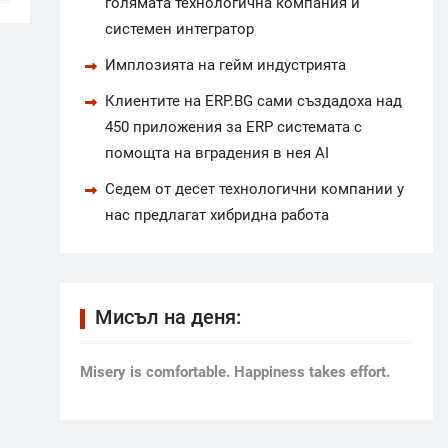
голямата технологична компания и
системен интегратор
Имплозията на гейм индустрията
Клиентите на ERP.BG сами създадоха над
450 приложения за ERP системата с
помощта на вградения в нея AI
Седем от десет технологични компании у
нас предлагат хибридна работа
Мисъл на деня:
Мisery is comfortable. Happiness takes effort.