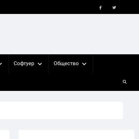
FB
X
Софтуер
Общество