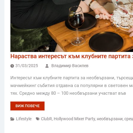
Нараства интересът към клубните партита
31/03/2025
Владимир Василев
Интересът към клубните партита за необвързани, търсещи
мачмейкинг събития отдавна са популярни в световен м
тях. Средно между 80 – 100 необвързани участват във
ВИЖ ПОВЕЧЕ
Lifestyle
ClubR
,
Hollywood Mixer Party
,
необвързани
,
сре