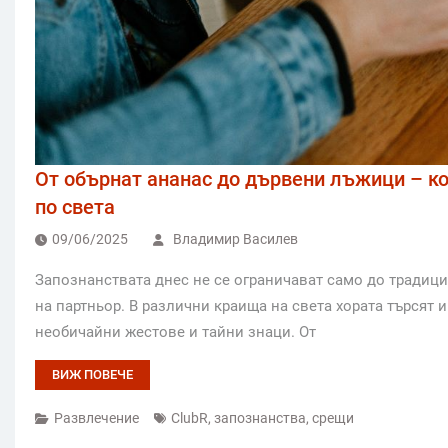
От обърнат ананас до дървени лъжици – ко
по света
09/06/2025
Владимир Василев
Запознанствата днес не се ограничават само до традиц
на партньор. В различни краища на света хората търсят 
необичайни жестове и тайни знаци. От
ВИЖ ПОВЕЧЕ
Развлечение
ClubR
,
запознанства
,
срещи