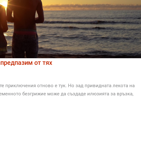
 предпазим от тях
те приключения отново е тук. Но зад привидната лекота на
временното безгрижие може да създаде илюзията за връзка,