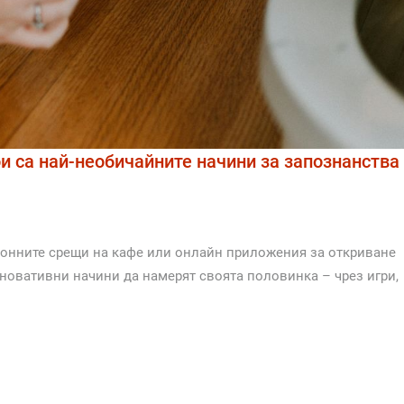
и са най-необичайните начини за запознанства
ионните срещи на кафе или онлайн приложения за откриване
иновативни начини да намерят своята половинка – чрез игри,