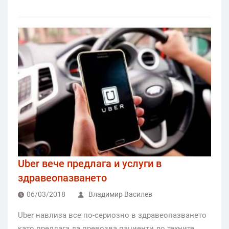
Uber вече предлага и услуги в
здравеопазването
06/03/2018
Владимир Василев
Uber навлиза все по-сериозно в здравеопазването
като предлага да превозва пациенти до техните