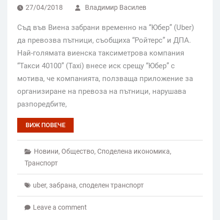
27/04/2018
Владимир Василев
Съд във Виена забрани временно на “Юбер” (Uber)
да превозва пътници, съобщиха “Ройтерс” и ДПА.
Най-голямата виенска таксиметрова компания
“Такси 40100” (Taxi) внесе иск срещу “Юбер” с
мотива, че компанията, ползваща приложение за
организиране на превоза на пътници, нарушава
разпоредбите,
ВИЖ ПОВЕЧЕ
Новини
,
Общество
,
Споделена икономика
,
Транспорт
uber
,
забрана
,
споделен транспорт
Leave a comment