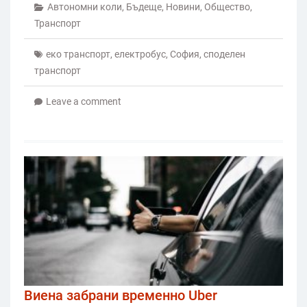
Автономни коли
,
Бъдеще
,
Новини
,
Общество
,
Транспорт
еко транспорт
,
електробус
,
София
,
споделен
транспорт
Leave a comment
Виена забрани временно Uber