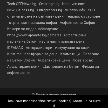
Tech.OFFNews.bg
Smartage.bg
Kreativen.com
NewBusiness.bg
Entrepreneur.bg
VRnews.info
SEO
оптимизиране на сайтове - цени
геймърски столове
кърти чисти извозва софия
Асфалтиране София
Камери за видеонаблюдение
https://www.vijdamte.bg/cameras
Асфалтиране
къртене на бетон
кърти чисти извозва цена
IDEAMAX
Авторадиатори
изкупуване на коли
Kidstime - платформа за деца
Климатици
Полагане
на Бетон София
Асфалтиране цени
Соев восък
Асфалтиране цени
Щамповане на Бетон
Фирми за
асфалтиране
© Всички права запазени
Този сайт използва "бисквитки" (cookies). Моля, не ги яжте
За нас
Контакти
Реклама
Партньори
;)