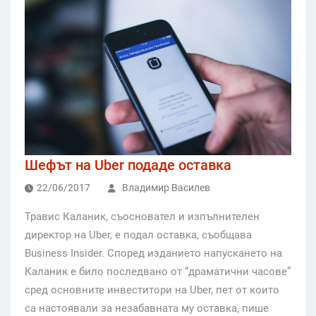
Шефът на Uber подаде оставка
22/06/2017
Владимир Василев
Травис Каланик, съосновател и изпълнителен
директор на Uber, е подал оставка, съобщава
Business Insider. Според изданието напускането на
Каланик е било последвано от “драматични часове”
сред основните инвеститори на Uber, пет от които
са настоявали за незабавната му оставка, пише