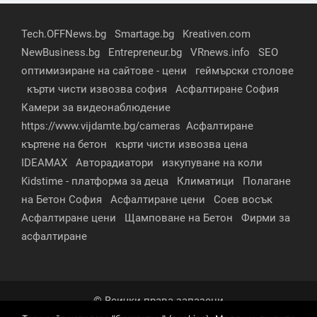
Tech.OFFNews.bg
Smartage.bg
Kreativen.com
NewBusiness.bg
Entrepreneur.bg
VRnews.info
SEO
оптимизиране на сайтове - цени
геймърски столове
кърти чисти извозва софия
Асфалтиране София
Камери за видеонаблюдение
https://www.vijdamte.bg/cameras
Асфалтиране
къртене на бетон
кърти чисти извозва цена
IDEAMAX
Авторадиатори
изкупуване на коли
Kidstime - платформа за деца
Климатици
Полагане
на Бетон София
Асфалтиране цени
Соев восък
Асфалтиране цени
Щамповане на Бетон
Фирми за
асфалтиране
© Всички права запазени