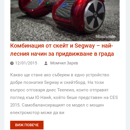
Комбинация от скейт и Segway – най-
лесния начин за придвижване в града
12/01/2015
Момчил Зарев
Какво ще стане ако съберем в едно устройство
добре познатия Segway и скейтборд. На този
въпрос отговаря днес Teenews, които отправят
поглед към IO Hawk, който беше представен на CES
2015. Самобалансиращият се модел с мощен
електромотор може да ви
ВИЖ ПОВЕЧЕ