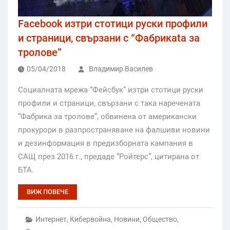
Facebook изтри стотици руски профили
и страници, свързани с “Фабрикаta за
тролове”
05/04/2018
Владимир Василев
Социалната мрежа “Фейсбук” изтри стотици руски
профили и страници, свързани с така наречената
“Фабрика за тролове”, обвинена от американски
прокурори в разпространяване на фалшиви новини
и дезинформация в предизборната кампания в
САЩ през 2016 г., предаде “Ройтерс”, цитирана от
БТА.
ВИЖ ПОВЕЧЕ
Интернет
,
Кибервойна
,
Новини
,
Общество
,