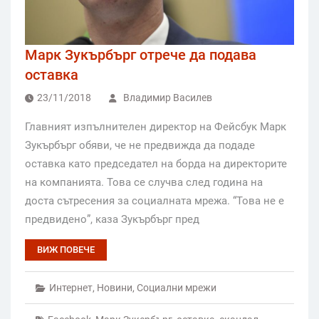
Марк Зукърбърг отрече да подава
оставка
23/11/2018
Владимир Василев
Главният изпълнителен директор на Фейсбук Марк
Зукърбърг обяви, че не предвижда да подаде
оставка като председател на борда на директорите
на компанията. Това се случва след година на
доста сътресения за социалната мрежа. “Това не е
предвидено”, каза Зукърбърг пред
ВИЖ ПОВЕЧЕ
Интернет
,
Новини
,
Социални мрежи