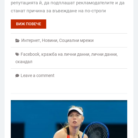
репутацията й, да подплашат рекламодателите и да
станат причина за въвеждане на по-строги
ВИЖ ПОВЕЧЕ
Интернет
,
Новини
,
Социални мрежи
Facebook
,
кражба на лични данни
,
лични данни
,
скандал
Leave a comment