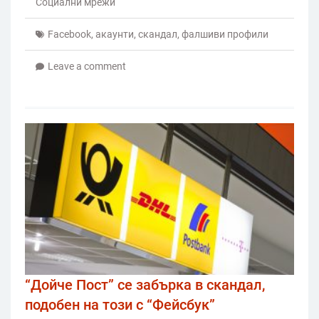
Социални мрежи
Facebook
,
акаунти
,
скандал
,
фалшиви профили
Leave a comment
“Дойче Пост” се забърка в скандал,
подобен на този с “Фейсбук”