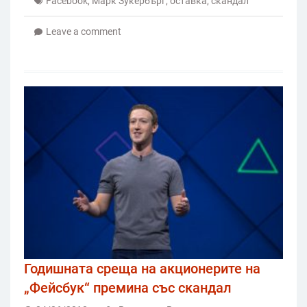
Facebook
,
Марк Зукербърг
,
оставка
,
скандал
Leave a comment
Годишната среща на акционерите на
„Фейсбук“ премина със скандал