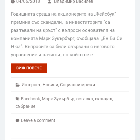
04/06/2018
Владимир Василев
Годишната среща на акционерите на „Фейсбук“
премина със скандали, а инвеститорите “са
разпъвали на кръст” с въпроси основателя на
компанията Марк Зукърбърг, съобщава „Ен Би Си
Нюз“. Въпросите са били свързани с неговото
управление и начинът, по който се е
ВИЖ ПОВЕЧЕ
Интернет
,
Новини
,
Социални мрежи
Facebook
,
Марк Зукърбър
,
оставка
,
скандал
,
събрание
Leave a comment