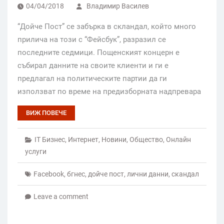
04/04/2018
Владимир Василев
“Дойче Пост” се забърка в скландал, който много
прилича на този с “Фейсбук”, разразил се
последните седмици. Пощенският концерн е
събирал данните на своите клиенти и ги е
предлагал на политическите партии да ги
използват по време на предизборната надпревара
ВИЖ ПОВЕЧЕ
IT Бизнес
,
Интернет
,
Новини
,
Общество
,
Онлайн
услуги
Facebook
,
бгнес
,
дойче пост
,
лични данни
,
скандал
Leave a comment