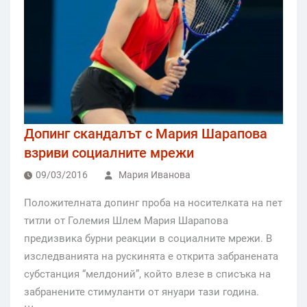
Допинг скандалът с Мария Шарапова
взриви социалните мрежи
09/03/2016
Мария Иванова
Положителната допинг проба на носителката на пет
титли от Големия Шлем Мария Шарапова
предизвика бурни реакции в социалните мрежи. В
изследванията на рускинята е открита забранената
субстанция “мелдоний”, който влезе в списъка на
забранените стимуланти от януари тази година.