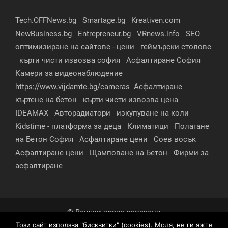
Tech.OFFNews.bg
Smartage.bg
Kreativen.com
NewBusiness.bg
Entrepreneur.bg
VRnews.info
SEO
оптимизиране на сайтове - цени
геймърски столове
кърти чисти извозва софия
Асфалтиране София
Камери за видеонаблюдение
https://www.vijdamte.bg/cameras
Асфалтиране
къртене на бетон
кърти чисти извозва цена
IDEAMAX
Авторадиатори
изкупуване на коли
Kidstime - платформа за деца
Климатици
Полагане
на Бетон София
Асфалтиране цени
Соев восък
Асфалтиране цени
Щамповане на Бетон
Фирми за
асфалтиране
© Всички права запазени
Този сайт използва "бисквитки" (cookies). Моля, не ги яжте