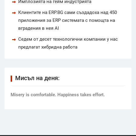
Имплозията на гейм индустрията
Клиентите на ERP.BG сами създадоха над 450
приложения за ERP системата с помощта на
вградения в нея AI
Седем от десет технологични компании у нас
предлагат хибридна работа
Мисъл на деня:
Мisery is comfortable. Happiness takes effort.