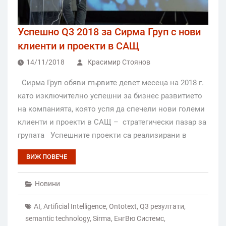
Успешно Q3 2018 за Сирма Груп с нови
клиенти и проекти в САЩ
14/11/2018
Красимир Стоянов
Сирма Груп обяви първите девет месеца на 2018 г.
като изключително успешни за бизнес развитието
на компанията, която успя да спечели нови големи
клиенти и проекти в САЩ – стратегически пазар за
групата Успешните проекти са реализирани в
ВИЖ ПОВЕЧЕ
Новини
AI
,
Artificial Intelligence
,
Ontotext
,
Q3 резултати
,
semantic technology
,
Sirma
,
ЕнгВю Системс
,