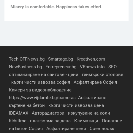
Мisery is comfortable. Happiness takes effort.
Tech.OFFNews.bg
Smartage.bg
Kreativen.com
NewBusiness.bg
Entrepreneur.bg
VRnews.info
SEO
оптимизиране на сайтове - цени
геймърски столове
кърти чисти извозва софия
Асфалтиране София
Камери за видеонаблюдение
https://www.vijdamte.bg/cameras
Асфалтиране
къртене на бетон
кърти чисти извозва цена
IDEAMAX
Авторадиатори
изкупуване на коли
Kidstime - платформа за деца
Климатици
Полагане
на Бетон София
Асфалтиране цени
Соев восък