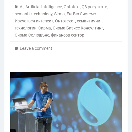
AI
,
Artificial Intelligence
,
Ontotext
,
Q3 резултати
,
semantic technology
,
Sirma
,
ЕнгВю Системс
,
Изкуствен интелект
,
Онтотекст
,
семантични
технологии
,
Сирма
,
Сирма Бизнес Консултинг
,
Сирма Солюшънс
,
финансов сектор
Leave a comment