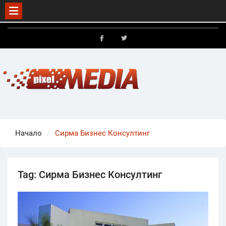
Skip
to
FB
X
content
Начало
Сирма Бизнес Консултинг
Tag:
Сирма Бизнес Консултинг