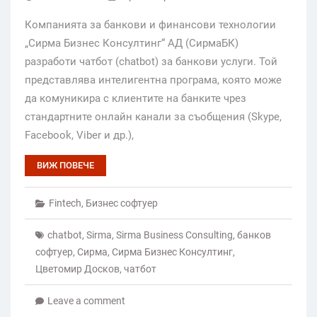
Компанията за банкови и финансови технологии
„Сирма Бизнес Консултинг“ АД (СирмаБК)
разработи чатбот (chatbot) за банкови услуги. Той
представлява интелигентна програма, която може
да комуникира с клиентите на банките чрез
стандартните онлайн канали за съобщения (Skype,
Facebook, Viber и др.),
ВИЖ ПОВЕЧЕ
Fintech
,
Бизнес софтуер
chatbot
,
Sirma
,
Sirma Business Consulting
,
банков
софтуер
,
Сирма
,
Сирма Бизнес Консултинг
,
Цветомир Досков
,
чатбот
Leave a comment