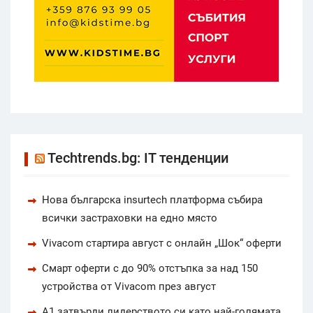
Techtrends.bg: IT тенденции
Нова българска insurtech платформа събира
всички застраховки на едно място
Vivacom стартира август с онлайн „Шок“ оферти
Смарт оферти с до 90% отстъпка за над 150
устройства от Vivacom през август
А1 затвърди лидерството си като най-голямата