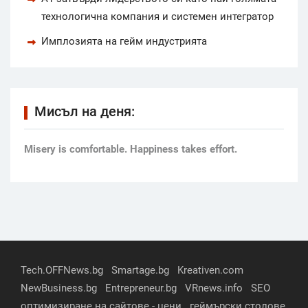
технологична компания и системен интегратор
Имплозията на гейм индустрията
Мисъл на деня:
Мisery is comfortable. Happiness takes effort.
Tech.OFFNews.bg
Smartage.bg
Kreativen.com
NewBusiness.bg
Entrepreneur.bg
VRnews.info
SEO
оптимизиране на сайтове - цени
геймърски столове