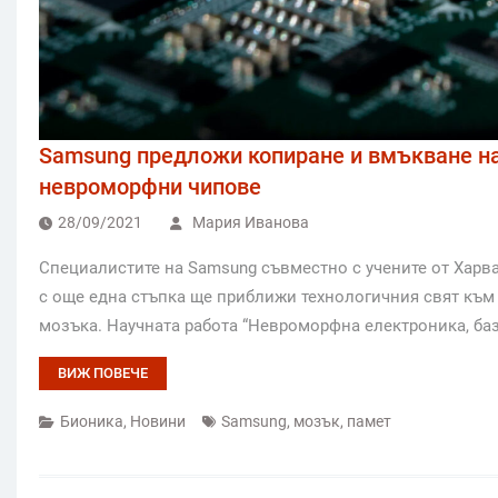
Samsung предложи копиране и вмъкване на
невроморфни чипове
28/09/2021
Мария Иванова
Специалистите на Samsung съвместно с учените от Харв
с още една стъпка ще приближи технологичния свят към
мозъка. Научната работа “Невроморфна електроника, ба
ВИЖ ПОВЕЧЕ
Бионика
,
Новини
Samsung
,
мозък
,
памет