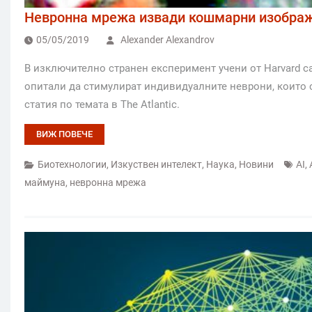
Невронна мрежа извади кошмарни изображ
05/05/2019
Alexander Alexandrov
В изключително странен експеримент учени от Harvard с
опитали да стимулират индивидуалните неврони, които с
статия по темата в The Atlantic.
ВИЖ ПОВЕЧЕ
Биотехнологии
,
Изкуствен интелект
,
Наука
,
Новини
AI
,
маймуна
,
невронна мрежа