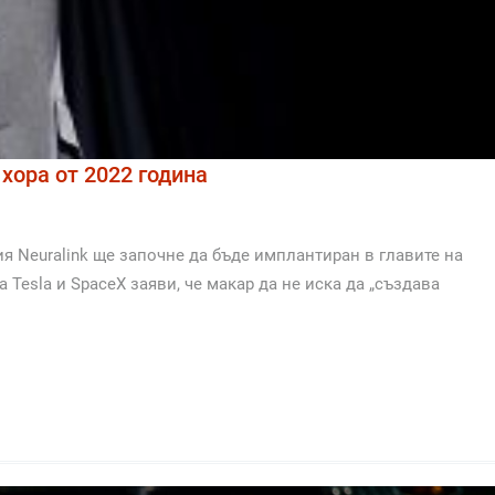
хора от 2022 година
я Neuralink ще започне да бъде имплантиран в главите на
 Tesla и SpaceX заяви, че макар да не иска да „създава