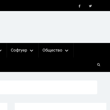
FB
X
Софтуер
Общество