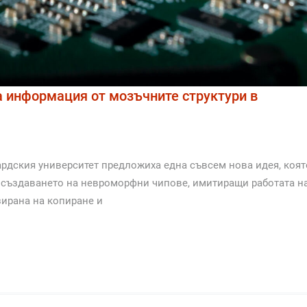
 информация от мозъчните структури в
ардския университет предложиха една съвсем нова идея, коят
 създаването на невроморфни чипове, имитиращи работата н
зирана на копиране и