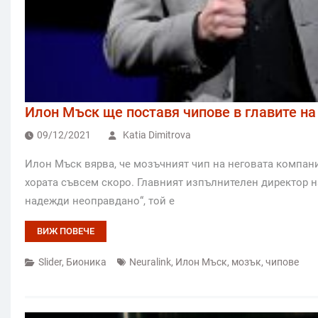
Илон Мъск ще поставя чипове в главите на 
09/12/2021
Katia Dimitrova
Илон Мъск вярва, че мозъчният чип на неговата компани
хората съвсем скоро. Главният изпълнителен директор на
надежди неоправдано“, той е
ВИЖ ПОВЕЧЕ
Slider
,
Бионика
Neuralink
,
Илон Мъск
,
мозък
,
чипове