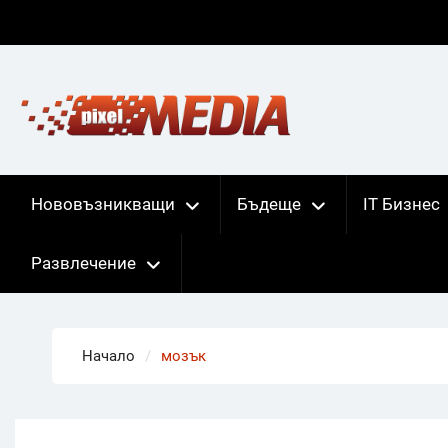
Skip
to
content
Нововъзникващи
Бъдеще
IT Бизнес
Развлечение
Начало
мозък