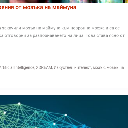
ения от мозъка на маймуна
а закачили мозък на маймуна към невронна мрежа и са се
а отговорни за разпознаването на лица. Това става ясно от
Artificial Intelligence
,
XDREAM
,
Изкуствен интелект
,
мозък
,
мозък на