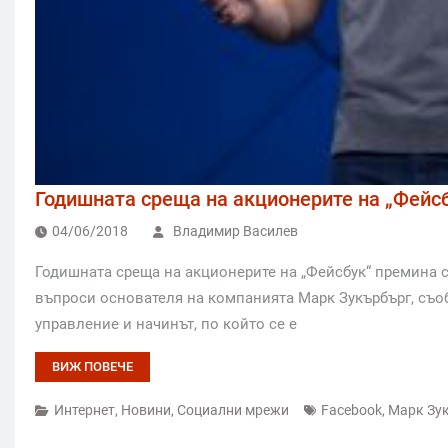
Годишната среща на акционерите на „Фейс
04/06/2018
Владимир Василев
Годишната среща на акционерите на „Фейсбук“ премина с
въпроси основателя на компанията Марк Зукърбърг, съо
управление и начинът, по който се е
ВИЖ ПОВЕЧЕ
Интернет
,
Новини
,
Социални мрежи
Facebook
,
Марк Зу