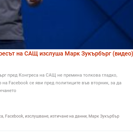
гресът на САЩ изслуша Марк Зукърбърг (видео
ърг пред Конгреса на САЩ не премина толкова гладко,
 на Facebook се яви пред политиците във вторник, за да
тичането
ca
,
Facebook
,
изслушване
,
изтичане на данни
,
Марк Зукърбър