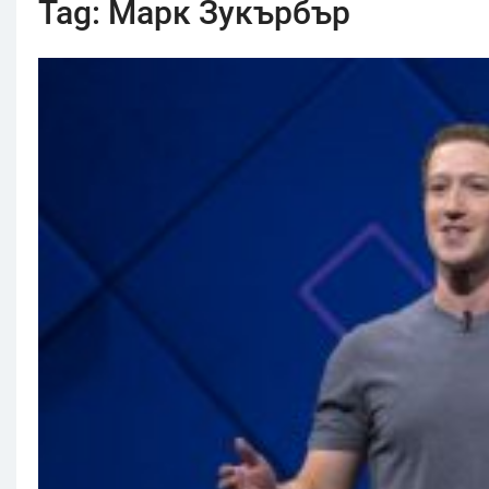
Tag:
Марк Зукърбър