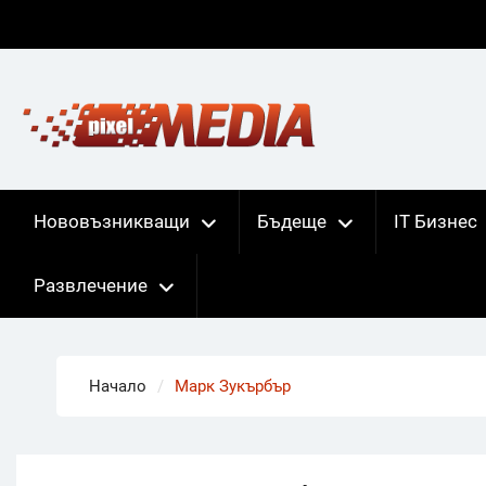
Skip
to
content
Нововъзникващи
Бъдеще
IT Бизнес
Развлечение
Начало
Марк Зукърбър