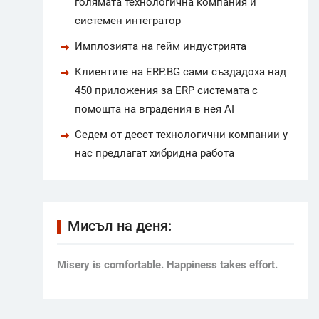
голямата технологична компания и
системен интегратор
Имплозията на гейм индустрията
Клиентите на ERP.BG сами създадоха над
450 приложения за ERP системата с
помощта на вградения в нея AI
Седем от десет технологични компании у
нас предлагат хибридна работа
Мисъл на деня:
Мisery is comfortable. Happiness takes effort.