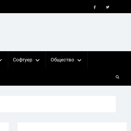
FB
X
Софтуер
Общество