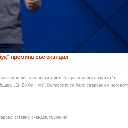
бук“ премина със скандал
ъс скандали, а инвеститорите “са разпъвали на кръст” с
бщава „Ен Би Си Нюз“. Въпросите са били свързани с неговот
кърбър
,
оставка
,
скандал
,
събрание