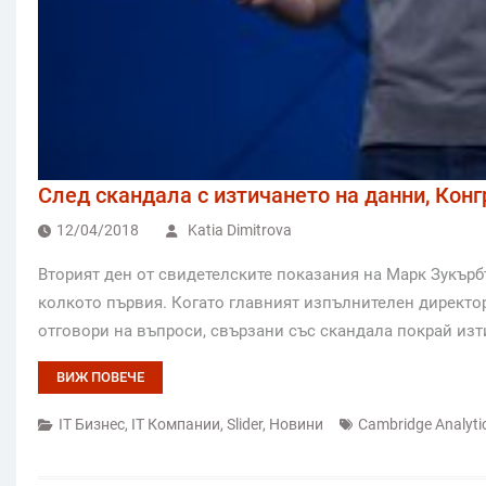
След скандала с изтичането на данни, Кон
12/04/2018
Katia Dimitrova
Вторият ден от свидетелските показания на Марк Зукърб
колкото първия. Когато главният изпълнителен директор
отговори на въпроси, свързани със скандала покрай из
ВИЖ ПОВЕЧЕ
IT Бизнес
,
IT Компании
,
Slider
,
Новини
Cambridge Analyti