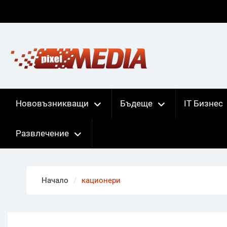
Skip
to
content
Нововъзникващи
Бъдеще
IT Бизнес
Развлечение
Начало
кационери