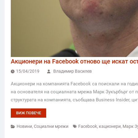
Акционери на Facebook отново ще искат ос
15/04/2019
Владимир Василев
Акционери на компанията Facebook са поискали на годи
на основателя на социалната мрежа Марк Зукърбърг от п
структурата на компанията, съобщава Business Insider, ци
ВИЖ ПОВЕЧЕ
Новини
,
Социални мрежи
Facebook
,
кационери
,
Марк З