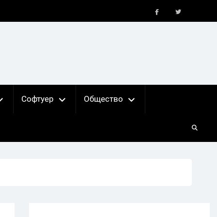
FB
X
Софтуер
Общество