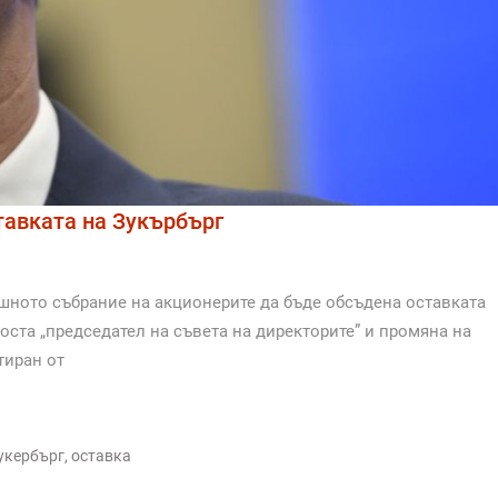
тавката на Зукърбърг
шното събрание на акционерите да бъде обсъдена оставката
оста „председател на съвета на директорите” и промяна на
тиран от
укербърг
,
оставка