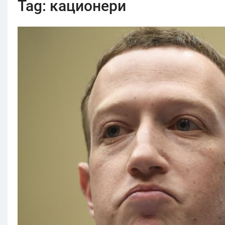
Tag:
кационери