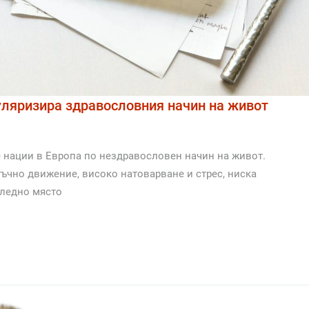
ляризира здравословния начин на живот
е нации в Европа по нездравословен начин на живот.
тъчно движение, високо натоварване и стрес, ниска
следно място