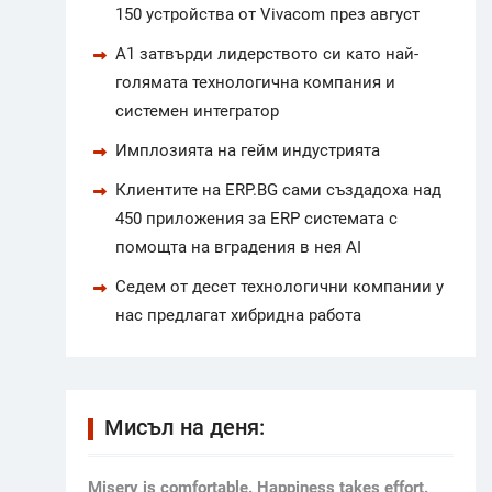
150 устройства от Vivacom през август
А1 затвърди лидерството си като най-
голямата технологична компания и
системен интегратор
Имплозията на гейм индустрията
Клиентите на ERP.BG сами създадоха над
450 приложения за ERP системата с
помощта на вградения в нея AI
Седем от десет технологични компании у
нас предлагат хибридна работа
Мисъл на деня:
Мisery is comfortable. Happiness takes effort.