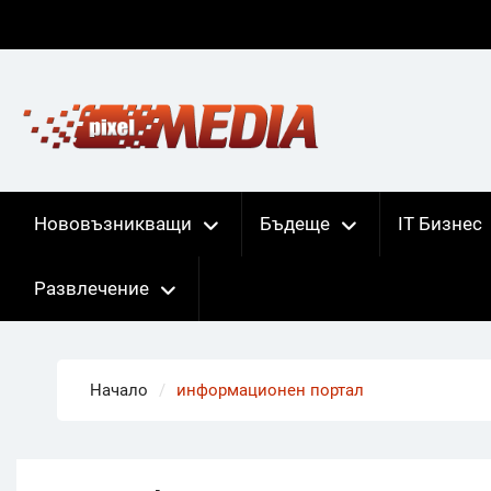
Skip
to
content
Нововъзникващи
Бъдеще
IT Бизнес
Развлечение
Начало
информационен портал