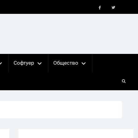
FB
X
Софтуер
Общество