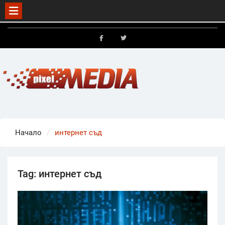
Skip
to
FB
X
content
Начало
интернет съд
Tag:
интернет съд