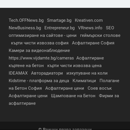
Tech.OFFNews.bg
Smartage.bg
Kreativen.com
NewBusiness.bg
Entrepreneur.bg
VRnews.info
SEO
оптимизиране на сайтове - цени
геймърски столове
кърти чисти извозва софия
Асфалтиране София
Камери за видеонаблюдение
https://www.vijdamte.bg/cameras
Асфалтиране
къртене на бетон
кърти чисти извозва цена
IDEAMAX
Авторадиатори
изкупуване на коли
Kidstime - платформа за деца
Климатици
Полагане
на Бетон София
Асфалтиране цени
Соев восък
Асфалтиране цени
Щамповане на Бетон
Фирми за
асфалтиране
© Всички права запазени