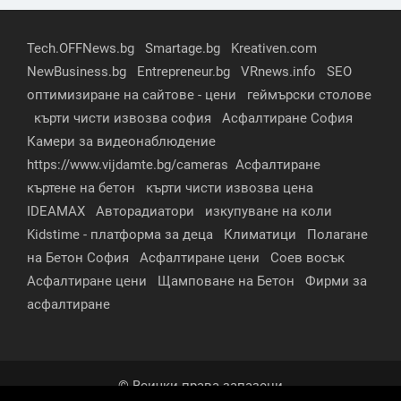
Tech.OFFNews.bg
Smartage.bg
Kreativen.com
NewBusiness.bg
Entrepreneur.bg
VRnews.info
SEO
оптимизиране на сайтове - цени
геймърски столове
кърти чисти извозва софия
Асфалтиране София
Камери за видеонаблюдение
https://www.vijdamte.bg/cameras
Асфалтиране
къртене на бетон
кърти чисти извозва цена
IDEAMAX
Авторадиатори
изкупуване на коли
Kidstime - платформа за деца
Климатици
Полагане
на Бетон София
Асфалтиране цени
Соев восък
Асфалтиране цени
Щамповане на Бетон
Фирми за
асфалтиране
© Всички права запазени