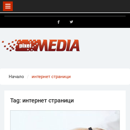
Skip
to
FB
X
content
Начало
интернет страници
Tag:
интернет страници