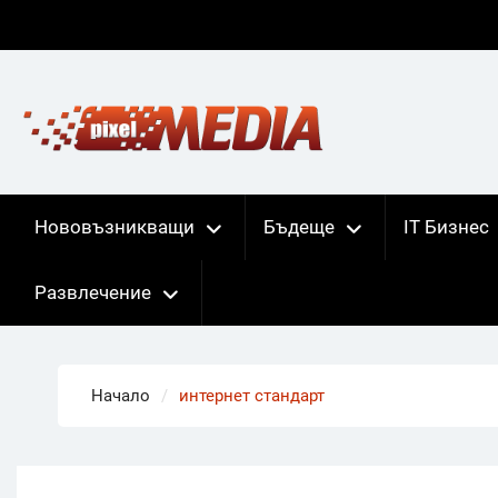
Skip
to
content
Нововъзникващи
Бъдеще
IT Бизнес
Развлечение
Начало
интернет стандарт