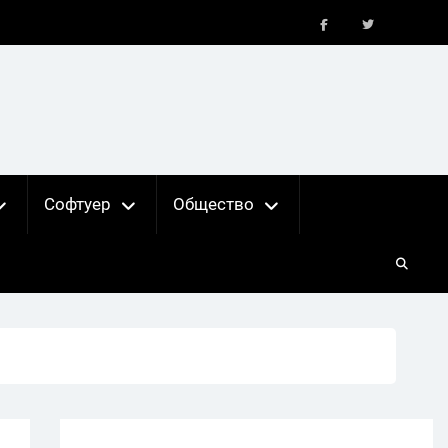
FB
X
Софтуер
Общество