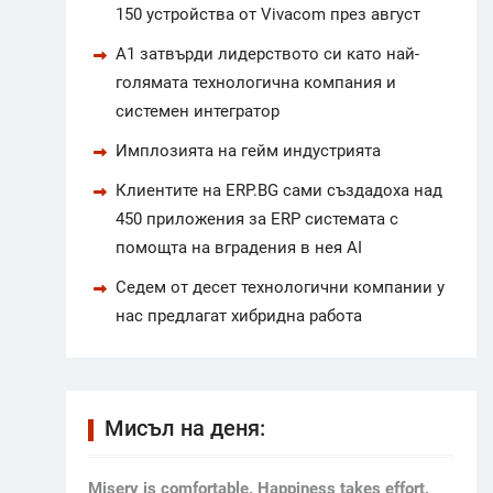
150 устройства от Vivacom през август
А1 затвърди лидерството си като най-
голямата технологична компания и
системен интегратор
Имплозията на гейм индустрията
Клиентите на ERP.BG сами създадоха над
450 приложения за ERP системата с
помощта на вградения в нея AI
Седем от десет технологични компании у
нас предлагат хибридна работа
Мисъл на деня:
Мisery is comfortable. Happiness takes effort.