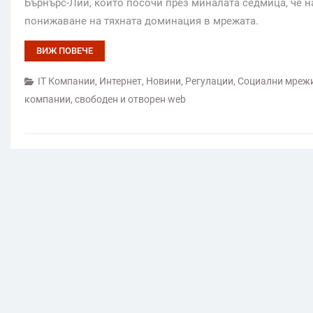
Бърнърс-Лий, който посочи през миналата седмица, че н
понижаване на тяхната доминация в мрежата.
ВИЖ ПОВЕЧЕ
IT Компании
,
Интернет
,
Новини
,
Регулации
,
Социални мреж
компании
,
свободен и отворен web