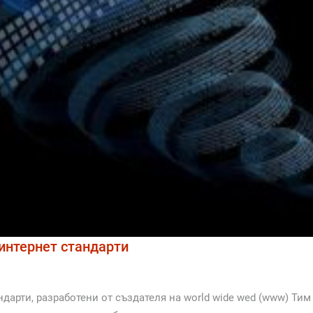
 интернет стандарти
ндарти, разработени от създателя на world wide wed (www) Тим