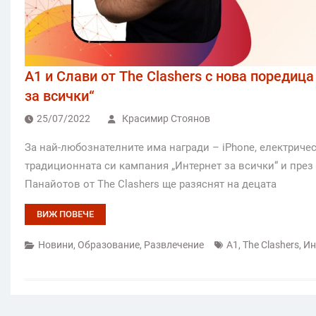
A1 и Слави от The Clashers с нова поредиц
за всички“
25/07/2022
Красимир Стоянов
За най-любознателните има награди – iPhone, електриче
традиционната си кампания „Интернет за всички“ и през 
Панайотов от The Clashers ще разяснят на децата
ВИЖ ПОВЕЧЕ
Новини
,
Образование
,
Развлечение
A1
,
The Clashers
,
Ин