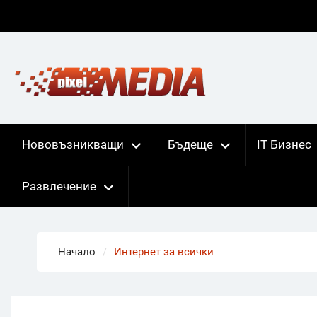
Skip
to
content
Нововъзникващи
Бъдеще
IT Бизнес
Развлечение
Начало
Интернет за всички