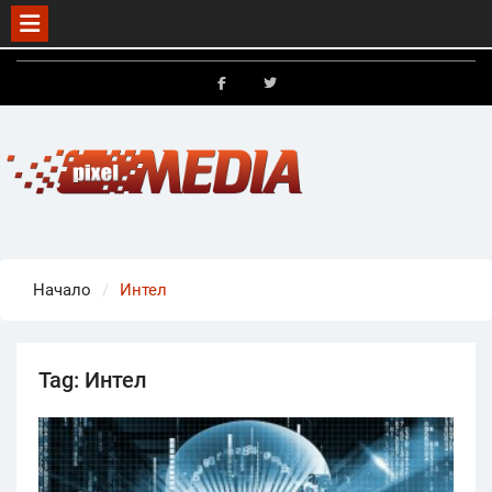
Skip
to
FB
X
content
Начало
Интел
Tag:
Интел