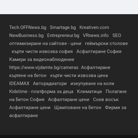
Tech.OFFNews.bg
Smartage.bg
Kreativen.com
NewBusiness.bg
Entrepreneur.bg
VRnews.info
SEO
оптимизиране на сайтове - цени
геймърски столове
кърти чисти извозва софия
Асфалтиране София
Камери за видеонаблюдение
https://www.vijdamte.bg/cameras
Асфалтиране
къртене на бетон
кърти чисти извозва цена
IDEAMAX
Авторадиатори
изкупуване на коли
Kidstime - платформа за деца
Климатици
Полагане
на Бетон София
Асфалтиране цени
Соев восък
Асфалтиране цени
Щамповане на Бетон
Фирми за
асфалтиране