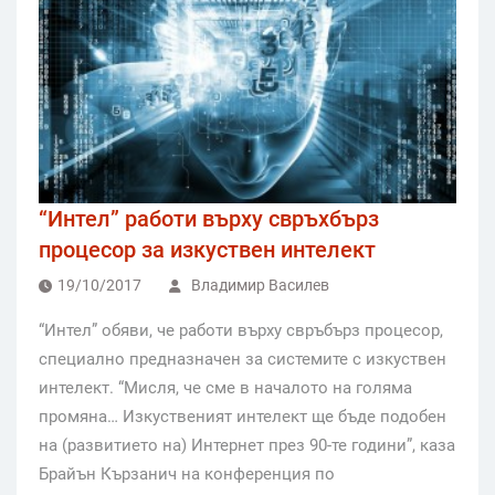
“Интел” работи върху свръхбърз
процесор за изкуствен интелект
19/10/2017
Владимир Василев
“Интел” обяви, че работи върху свръбърз процесор,
специално предназначен за системите с изкуствен
интелект. “Мисля, че сме в началото на голяма
промяна… Изкуственият интелект ще бъде подобен
на (развитието на) Интернет през 90-те години”, каза
Брайън Кързанич на конференция по