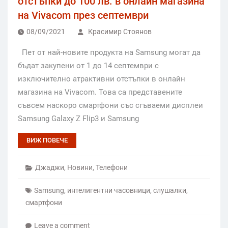
отстъпки до 100 лв. в онлайн магазина
на Vivacom през септември
08/09/2021
Красимир Стоянов
Пет от най-новите продукта на Samsung могат да
бъдат закупени от 1 до 14 септември с
изключително атрактивни отстъпки в онлайн
магазина на Vivacom. Това са представените
съвсем наскоро смартфони със сгъваеми дисплеи
Samsung Galaxy Z Flip3 и Samsung
ВИЖ ПОВЕЧЕ
Джаджи
,
Новини
,
Телефони
Samsung
,
интелигентни часовници
,
слушалки
,
смартфони
Leave a comment