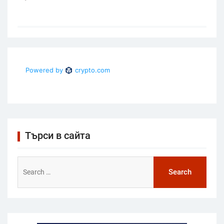
Търси в сайта
Search
for: