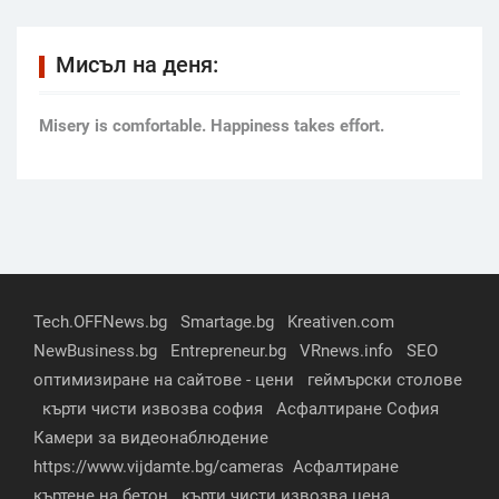
Мисъл на деня:
Мisery is comfortable. Happiness takes effort.
Tech.OFFNews.bg
Smartage.bg
Kreativen.com
NewBusiness.bg
Entrepreneur.bg
VRnews.info
SEO
оптимизиране на сайтове - цени
геймърски столове
кърти чисти извозва софия
Асфалтиране София
Камери за видеонаблюдение
https://www.vijdamte.bg/cameras
Асфалтиране
къртене на бетон
кърти чисти извозва цена