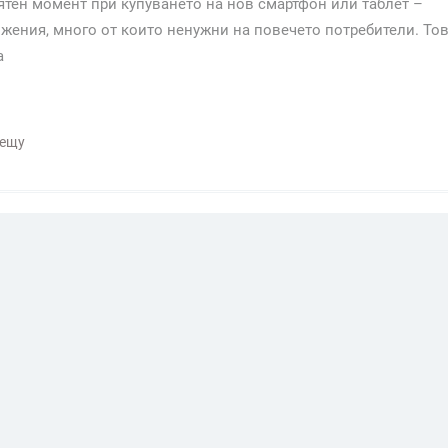
ятен момент при купуването на нов смартфон или таблет –
ения, много от които ненужни на повечето потребители. То
а
рещу