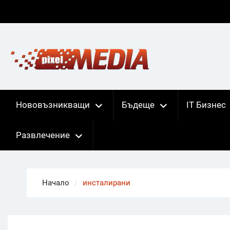
Skip
to
content
Нововъзникващи
Бъдеще
IT Бизнес
Развлечение
Начало
инсталирани