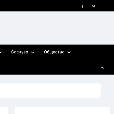
FB
X
Софтуер
Общество