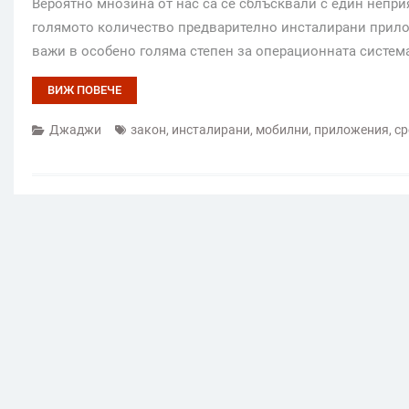
Вероятно мнозина от нас са се сблъсквали с един непри
голямото количество предварително инсталирани прилож
важи в особено голяма степен за операционната систем
ВИЖ ПОВЕЧЕ
Джаджи
закон
,
инсталирани
,
мобилни
,
приложения
,
с