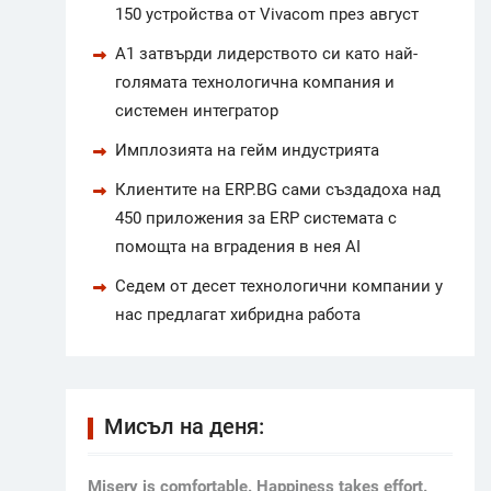
150 устройства от Vivacom през август
А1 затвърди лидерството си като най-
голямата технологична компания и
системен интегратор
Имплозията на гейм индустрията
Клиентите на ERP.BG сами създадоха над
450 приложения за ERP системата с
помощта на вградения в нея AI
Седем от десет технологични компании у
нас предлагат хибридна работа
Мисъл на деня:
Мisery is comfortable. Happiness takes effort.