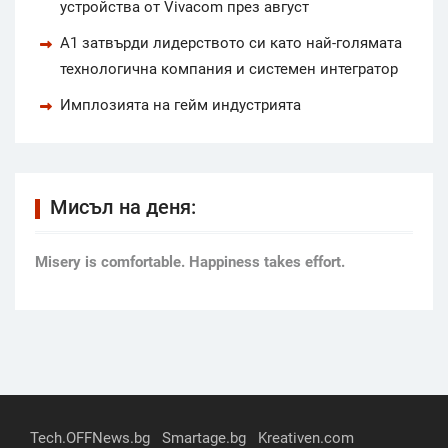
устройства от Vivacom през август
А1 затвърди лидерството си като най-голямата
технологична компания и системен интегратор
Имплозията на гейм индустрията
Мисъл на деня:
Мisery is comfortable. Happiness takes effort.
Tech.OFFNews.bg
Smartage.bg
Kreativen.com