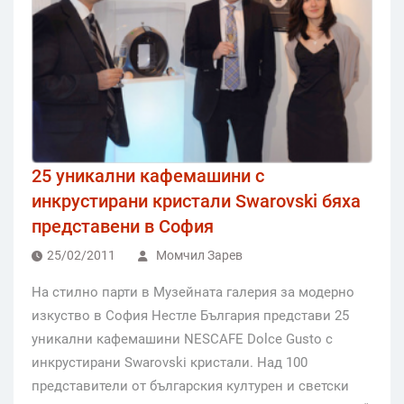
25 уникални кафемашини с
инкрустирани кристали Swarovski бяха
представени в София
25/02/2011
Момчил Зарев
На стилно парти в Музейната галерия за модерно
изкуство в София Нестле България представи 25
уникални кафемашини NESCAFE Dolce Gusto с
инкрустирани Swarovski кристали. Над 100
представители от българския културен и светски