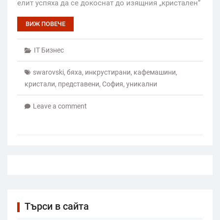
елит успяха да се докоснат до изящния „кристален“
ВИЖ ПОВЕЧЕ
IT Бизнес
swarovski
,
бяха
,
инкрустирани
,
кафемашини
,
кристали
,
представени
,
София
,
уникални
Leave a comment
Търси в сайта