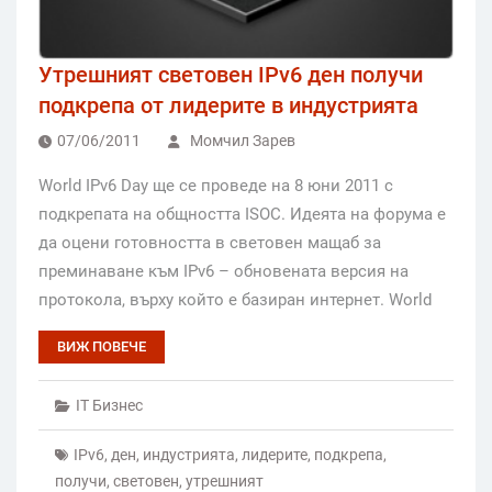
Утрешният световен IPv6 ден получи
подкрепа от лидерите в индустрията
07/06/2011
Момчил Зарев
World IPv6 Day ще се проведе на 8 юни 2011 с
подкрепата на общността ISOC. Идеята на форума е
да оцени готовността в световен мащаб за
преминаване към IPv6 – обновената версия на
протокола, върху който е базиран интернет. World
ВИЖ ПОВЕЧЕ
IT Бизнес
IPv6
,
ден
,
индустрията
,
лидерите
,
подкрепа
,
получи
,
световен
,
утрешният