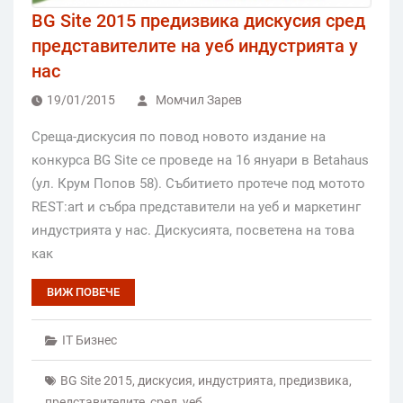
BG Site 2015 предизвика дискусия сред
представителите на уеб индустрията у
нас
19/01/2015
Момчил Зарев
Среща-дискусия по повод новото издание на
конкурса BG Site се проведе на 16 януари в Betahaus
(ул. Крум Попов 58). Събитието протече под мотото
REST:art и събра представители на уеб и маркетинг
индустрията у нас. Дискусията, посветена на това
как
ВИЖ ПОВЕЧЕ
IT Бизнес
BG Site 2015
,
дискусия
,
индустрията
,
предизвика
,
представителите
,
сред
,
уеб