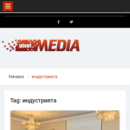
Skip
to
FB
X
content
Начало
индустрията
Tag:
индустрията