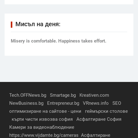
Мисъл на деня:
Мisery is comfortable. Happiness takes effort.
Tech.OFFNews.bg
Smartage.bg
Kreativen.com
NewBusiness.bg
Entrepreneur.bg
VRnews.info
SEO
оптимизиране на сайтове - цени
геймърски столове
кърти чисти извозва софия
Асфалтиране София
Камери за видеонаблюдение
https://www.vijdamte.bg/cameras
Асфалтиране