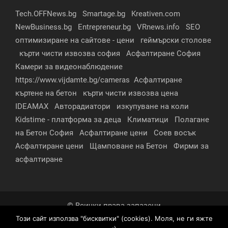
Tech.OFFNews.bg
Smartage.bg
Kreativen.com
NewBusiness.bg
Entrepreneur.bg
VRnews.info
SEO
оптимизиране на сайтове - цени
геймърски столове
кърти чисти извозва софия
Асфалтиране София
Камери за видеонаблюдение
https://www.vijdamte.bg/cameras
Асфалтиране
къртене на бетон
кърти чисти извозва цена
IDEAMAX
Авторадиатори
изкупуване на коли
Kidstime - платформа за деца
Климатици
Полагане
на Бетон София
Асфалтиране цени
Соев восък
Асфалтиране цени
Щамповане на Бетон
Фирми за
асфалтиране
© Всички права запазени
Този сайт използва "бисквитки" (cookies). Моля, не ги яжте
За нас
Контакти
Реклама
Партньори