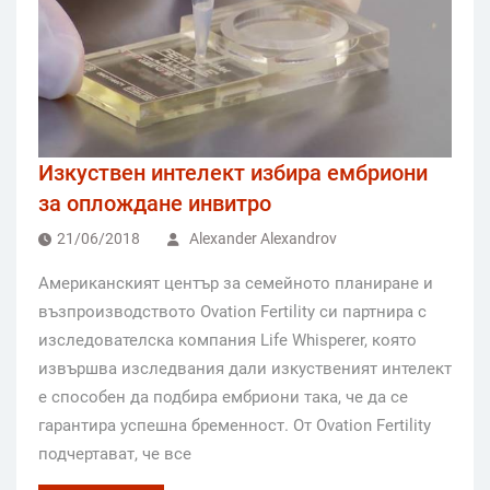
Изкуствен интелект избира ембриони
за оплождане инвитро
21/06/2018
Alexander Alexandrov
Американският център за семейното планиране и
възпроизводството Ovation Fertility си партнира с
изследователска компания Life Whisperer, която
извършва изследвания дали изкуственият интелект
е способен да подбира ембриони така, че да се
гарантира успешна бременност. От Ovation Fertility
подчертават, че все