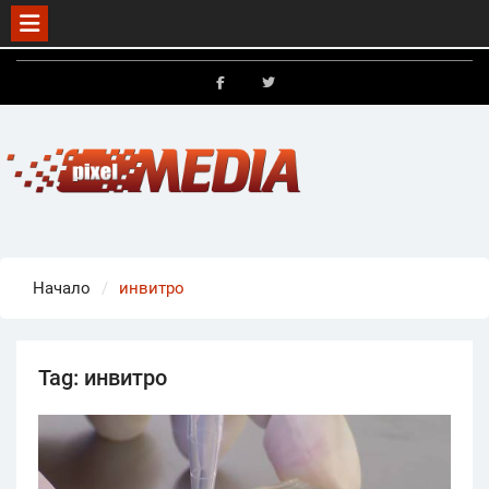
Skip
to
FB
X
content
Начало
инвитро
Tag:
инвитро