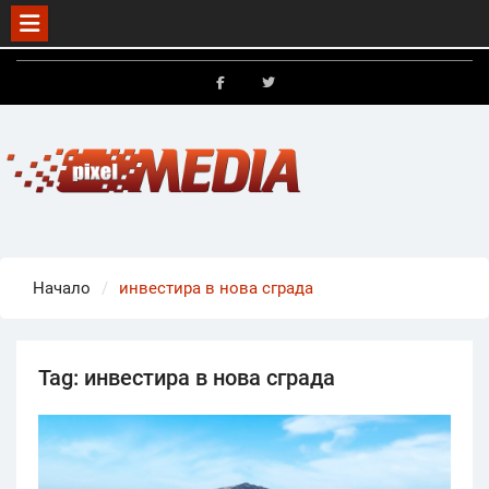
Skip
to
FB
X
content
Начало
инвестира в нова сграда
Tag:
инвестира в нова сграда