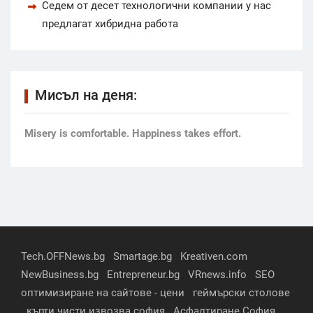
Седем от десет технологични компании у нас
предлагат хибридна работа
Мисъл на деня:
Мisery is comfortable. Happiness takes effort.
Tech.OFFNews.bg
Smartage.bg
Kreativen.com
NewBusiness.bg
Entrepreneur.bg
VRnews.info
SEO
оптимизиране на сайтове - цени
геймърски столове
кърти чисти извозва софия
Асфалтиране София