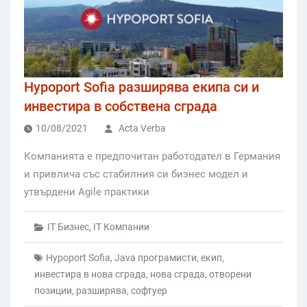
Hypoport Sofia разширява екипа си и
инвестира в собствена сграда
10/08/2021
Acta Verba
Компанията е предпочитан работодател в Германия
и привлича със стабилния си бизнес модел и
утвърдени Agile практики
IT Бизнес
,
IT Компании
Hypoport Sofia
,
Java програмисти
,
екип
,
инвестира в нова сграда
,
нова сграда
,
отворени
позиции
,
разширява
,
софтуер