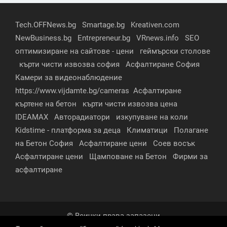
Tech.OFFNews.bg
Smartage.bg
Kreativen.com
NewBusiness.bg
Entrepreneur.bg
VRnews.info
SEO
оптимизиране на сайтове - цени
геймърски столове
кърти чисти извозва софия
Асфалтиране София
Камери за видеонаблюдение
https://www.vijdamte.bg/cameras
Асфалтиране
къртене на бетон
кърти чисти извозва цена
IDEAMAX
Авторадиатори
изкупуване на коли
Kidstime - платформа за деца
Климатици
Полагане
на Бетон София
Асфалтиране цени
Соев восък
Асфалтиране цени
Щамповане на Бетон
Фирми за
асфалтиране
© Всички права запазени