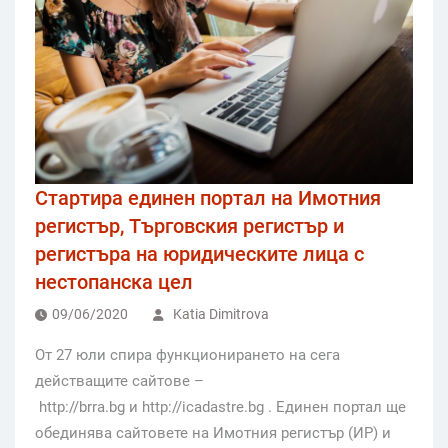
Стартира единен портал на Имотния
регистър, Търговския регистър и
регистъра на юридическите лица с
нестопанска цел
09/06/2020
Katia Dimitrova
От 27 юли спира функционирането на сега
действащите сайтове –
http://brra.bg и http://icadastre.bg . Единен портал ще
обединява сайтовете на Имотния регистър (ИР) и