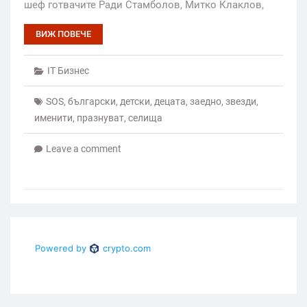
шеф готвачите Ради Стамболов, Митко Клаклов,
ВИЖ ПОВЕЧЕ
IT Бизнес
SOS
,
български
,
детски
,
децата
,
заедно
,
звезди
,
именити
,
празнуват
,
селища
Leave a comment