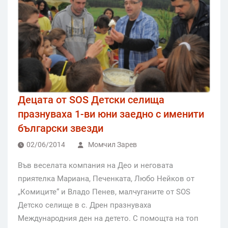
Децата от SOS Детски селища
празнуваха 1-ви юни заедно с именити
български звезди
02/06/2014
Момчил Зарев
Във веселата компания на Део и неговата
приятелка Мариана, Печенката, Любо Нейков от
„Комиците“ и Владо Пенев, малчуганите от SOS
Детско селище в с. Дрен празнуваха
Международния ден на детето. С помощта на топ