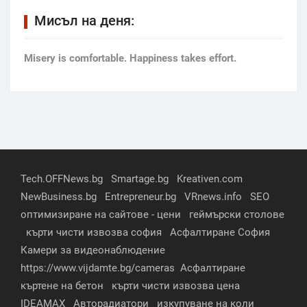
Мисъл на деня:
Мisery is comfortable. Happiness takes effort.
Tech.OFFNews.bg
Smartage.bg
Kreativen.com
NewBusiness.bg
Entrepreneur.bg
VRnews.info
SEO
оптимизиране на сайтове - цени
геймърски столове
кърти чисти извозва софия
Асфалтиране София
Камери за видеонаблюдение
https://www.vijdamte.bg/cameras
Асфалтиране
къртене на бетон
кърти чисти извозва цена
IDEAMAX
Авторадиатори
изкупуване на коли