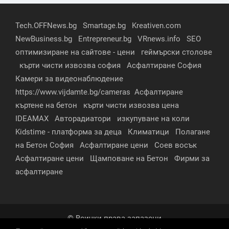
Tech.OFFNews.bg
Smartage.bg
Kreativen.com
NewBusiness.bg
Entrepreneur.bg
VRnews.info
SEO
оптимизиране на сайтове - цени
геймърски столове
кърти чисти извозва софия
Асфалтиране София
Камери за видеонаблюдение
https://www.vijdamte.bg/cameras
Асфалтиране
къртене на бетон
кърти чисти извозва цена
IDEAMAX
Авторадиатори
изкупуване на коли
Kidstime - платформа за деца
Климатици
Полагане
на Бетон София
Асфалтиране цени
Соев восък
Асфалтиране цени
Щамповане на Бетон
Фирми за
асфалтиране
© Всички права запазени