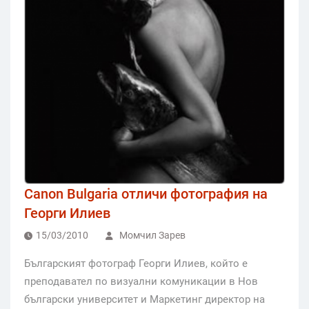
Canon Bulgaria отличи фотография на
Георги Илиев
15/03/2010
Момчил Зарев
Българският фотограф Георги Илиев, който е
преподавател по визуални комуникации в Нов
български университет и Маркетинг директор на