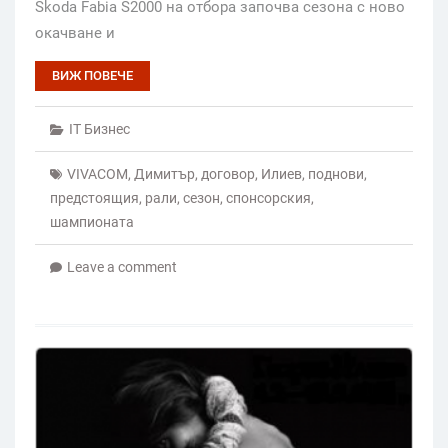
Skoda Fabia S2000 на отбора започва сезона с ново
окачване и
ВИЖ ПОВЕЧЕ
IT Бизнес
VIVACOM
,
Димитър
,
договор
,
Илиев
,
поднови
,
предстоящия
,
рали
,
сезон
,
спонсорския
,
шампионата
Leave a comment