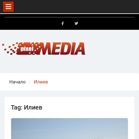
Skip
to
FB
X
content
Начало
Илиев
Tag:
Илиев