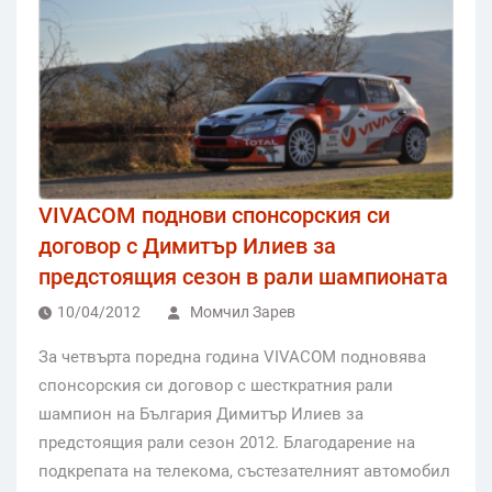
VIVACOM поднови спонсорския си
договор с Димитър Илиев за
предстоящия сезон в рали шампионата
10/04/2012
Момчил Зарев
За четвърта поредна година VIVACOM подновява
спонсорския си договор с шесткратния рали
шампион на България Димитър Илиев за
предстоящия рали сезон 2012. Благодарение на
подкрепата на телекома, състезателният автомобил