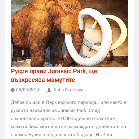
Русия прави Jurassic Park, ще
възкресява мамутите
05/09/2018
Katia Dimitrova
Добре дошли в Парк юрского периода… или както е
руското название за Jurassic Park. След
сравнително кратко 10 000-годишно отсъствие,
мамути биха могли да се разхождат в дълбините на
снежна Русия в недалечното бъдеще. На 4-ия