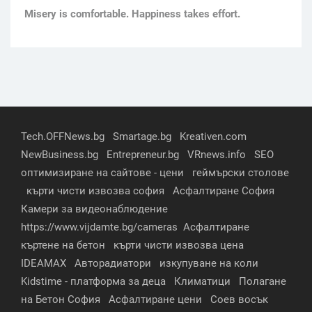
Мisery is comfortable. Happiness takes effort.
Tech.OFFNews.bg
Smartage.bg
Kreativen.com
NewBusiness.bg
Entrepreneur.bg
VRnews.info
SEO
оптимизиране на сайтове - цени
геймърски столове
кърти чисти извозва софия
Асфалтиране София
Камери за видеонаблюдение
https://www.vijdamte.bg/cameras
Асфалтиране
къртене на бетон
кърти чисти извозва цена
IDEAMAX
Авторадиатори
изкупуване на коли
Kidstime - платформа за деца
Климатици
Полагане
на Бетон София
Асфалтиране цени
Соев восък