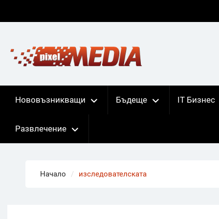
Skip
to
content
Нововъзникващи
Бъдеще
IT Бизнес
Развлечение
Начало
изследователската