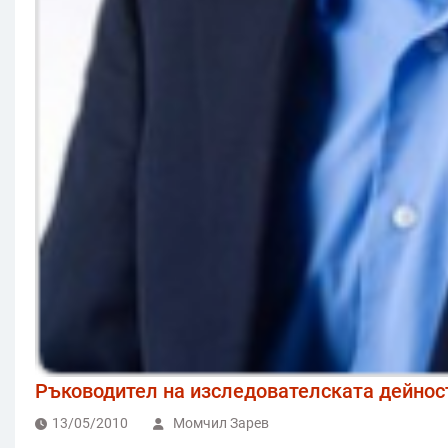
Ръководител на изследователската дейност
13/05/2010
Момчил Зарев