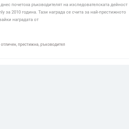
днес почетоха ръководителят на изследователската дейност
ly за 2010 година. Тази награда се счита за най-престижното
вайки наградата от
,
отличен
,
престижна
,
ръководител