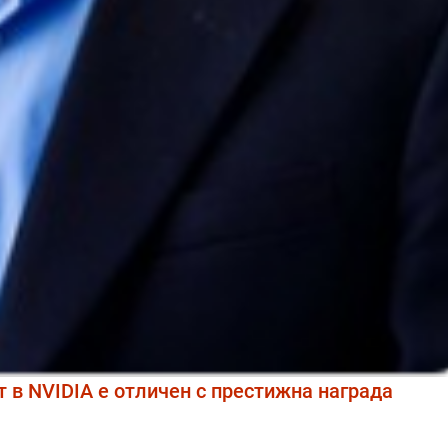
 в NVIDIA е отличен с престижна награда