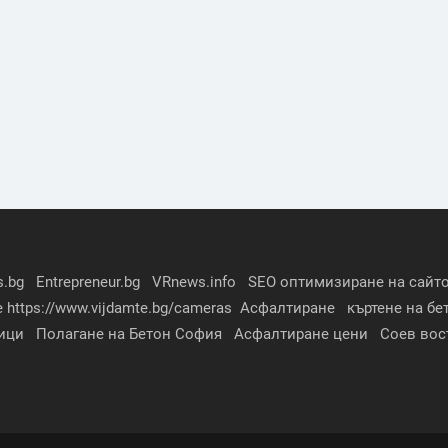
s.bg
Entrepreneur.bg
VRnews.info
SEO оптимизиране на сайто
е
https://www.vijdamte.bg/cameras
Асфалтиране
къртене на бе
ици
Полагане на Бетон София
Асфалтиране цени
Соев вос