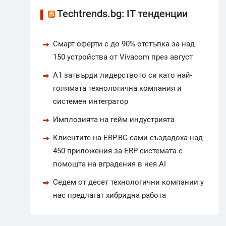
Techtrends.bg: IT тенденции
Смарт оферти с до 90% отстъпка за над
150 устройства от Vivacom през август
А1 затвърди лидерството си като най-
голямата технологична компания и
системен интегратор
Имплозията на гейм индустрията
Клиентите на ERP.BG сами създадоха над
450 приложения за ERP системата с
помощта на вградения в нея AI
Седем от десет технологични компании у
нас предлагат хибридна работа