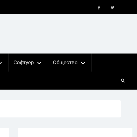
FB
X
Софтуер
Общество