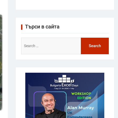
Търси в сайта
Search
for: