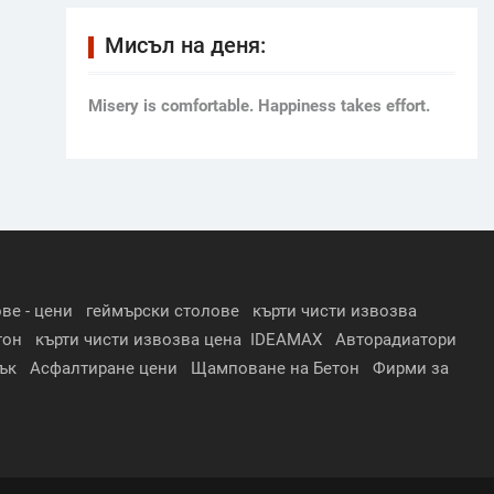
Мисъл на деня:
Мisery is comfortable. Happiness takes effort.
ве - цени
геймърски столове
кърти чисти извозва
тон
кърти чисти извозва цена
IDEAMAX
Авторадиатори
ък
Асфалтиране цени
Щамповане на Бетон
Фирми за