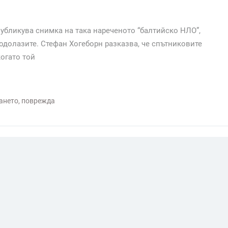
 публикува снимка на така нареченото “балтийско НЛО”,
долазите. Стефан Хогеборн разказва, че спътниковите
когато той
ането
,
поврежда