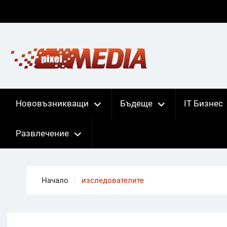
Skip
to
content
Нововъзникващи
Бъдеще
IT Бизнес
Развлечение
Начало
изследователите