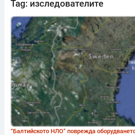
Tag:
изследователите
“Балтийското НЛО” поврежда оборудването