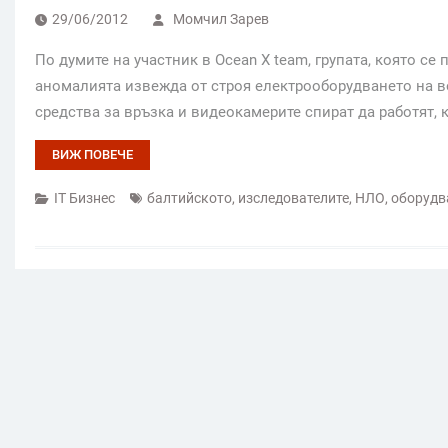
29/06/2012
Момчил Зарев
По думите на участник в Ocean X team, групата, която се
аномалията извежда от строя електрооборудването на во
средства за връзка и видеокамерите спират да работят, 
ВИЖ ПОВЕЧЕ
IT Бизнес
балтийското
,
изследователите
,
НЛО
,
оборудв