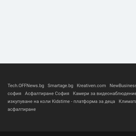
Tech.OFFNews.bg
Smartage.bg
Kreativen.com
NewBusines
софия
Асфалтиране София
Камери за видеонаблюдени
изкупуване на коли
Kidstime - платформа за деца
Климат
асфалтиране